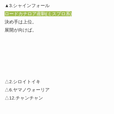
▲3.シャインフォール
ロードカナロア産駒(ミスプロ系)
決め手は上位。
展開が向けば。
△2.シロイトイキ
△6.ヤマノウォーリア
△12.チャンチャン