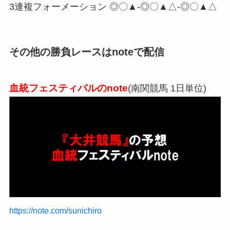
3連複フォーメーション ◎〇▲-◎〇▲△-◎〇▲△
その他の勝負レースはnoteで配信
血統フェスティバルのnote
(南関競馬 1日単位)
https://note.com/sunichiro