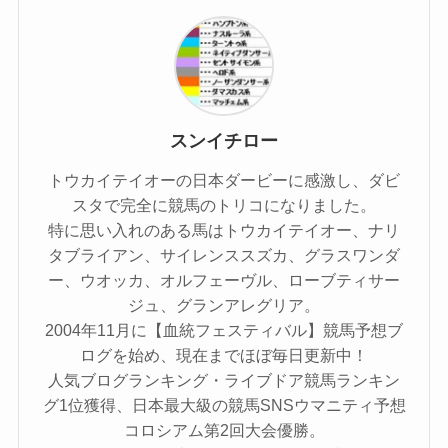
スンイチロー
トウカイテイオーの日本ダービーに感激し、ダビ
スタで完全に競馬のトリコになりました。
特に思い入れのある馬はトウカイテイオー、ナリ
タブライアン、サイレンススズカ、グラスワンダ
ー、ウオッカ、オルフェーヴル、ローブティサー
ジュ、グランアレグリア。
2004年11月に【血統フェスティバル】競馬予想ブ
ログを始め、現在までほぼ毎日更新中！
人気ブログランキング・ライブドア競馬ランキン
グ1位獲得、日本最大級の競馬SNSウマニティ予想
コロシアム第2回大会優勝。