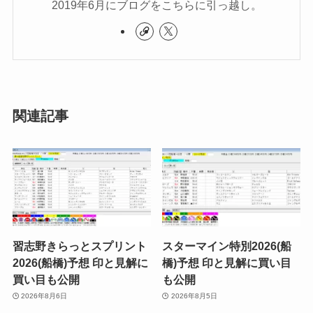
2019年6月にブログをこちらに引っ越し。
関連記事
習志野きらっとスプリント
スターマイン特別2026(船
2026(船橋)予想 印と見解に
橋)予想 印と見解に買い目
買い目も公開
も公開
2026年8月6日
2026年8月5日