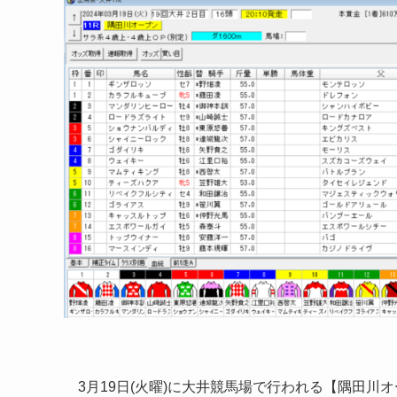
3月19日(火曜)に大井競馬場で行われる【隅田川オー