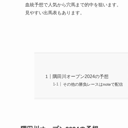
血統予想で人気から穴馬まで的中を狙います。
見やすい出馬表もあります。
隅田川オープン2024の予想
その他の勝負レースはnoteで配信