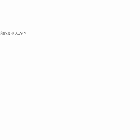
始めませんか？