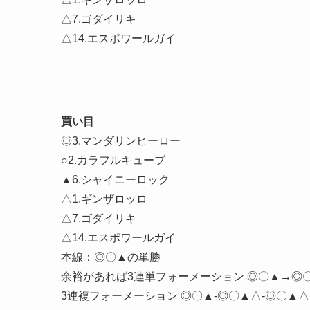
△7.ゴダイリキ
△14.エスポワールガイ
買い目
◎3.マンダリンヒーロー
○2.カラフルキューブ
▲6.シャイニーロック
△1.ギンザロッロ
△7.ゴダイリキ
△14.エスポワールガイ
本線：◎〇▲の単勝
余裕があれば3連単フォーメーション ◎〇▲→◎
3連複フォーメーション ◎〇▲-◎〇▲△-◎〇▲△