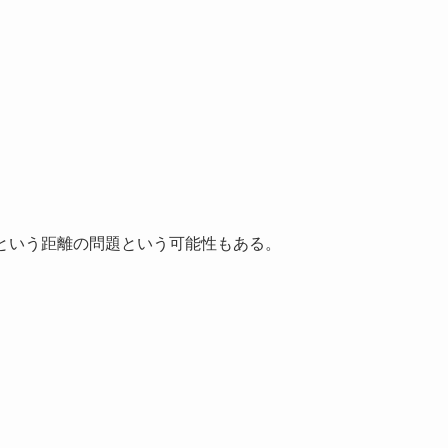
でという距離の問題という可能性もある。