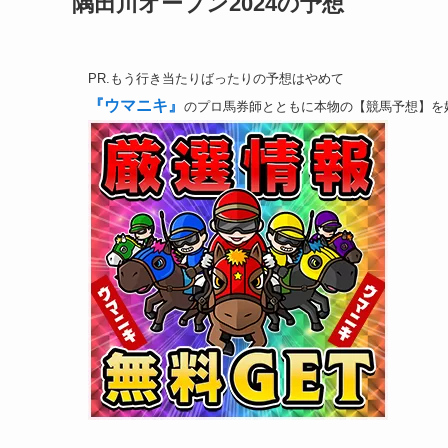
隅田川オープン2024の予想
PR.もう行き当たりばったりの予想はやめて
『ウマニキ』
のプロ馬券師とともに本物の【競馬予想】を