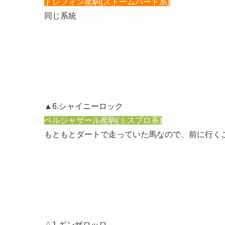
ドレフォン産駒(ストームバード系)
同じ系統
▲6.シャイニーロック
ベルシャザール産駒(ミスプロ系)
もともとダートで走っていた馬なので、前に行く
△1.ギンザロッロ