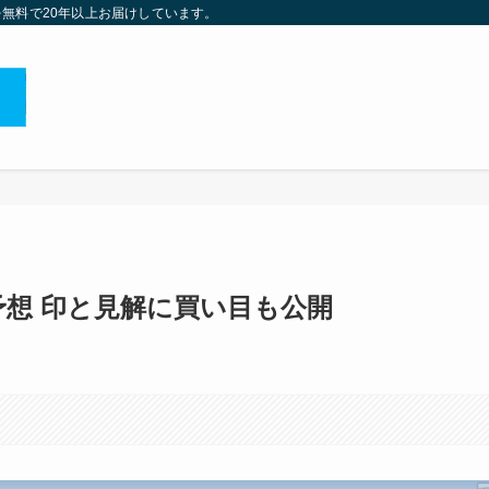
無料で20年以上お届けしています。
)予想 印と見解に買い目も公開