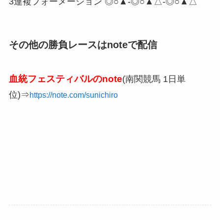
3連複フォーメーション ◎○▲-◎○▲△-◎○▲△
その他の勝負レースはnoteで配信
血統フェスティバルのnote
(南関競馬 1日単
位)⇒
https://note.com/sunichiro