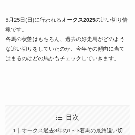
5月25日(日)に行われる
オークス2025
の追い切り情
報です。
各馬の状態はもちろん、過去の好走馬がどのよう
な追い切りをしていたのか、今年その傾向に当て
はまるのはどの馬かもチェックしていきます。
目次
オークス過去3年の1～3着馬の最終追い切