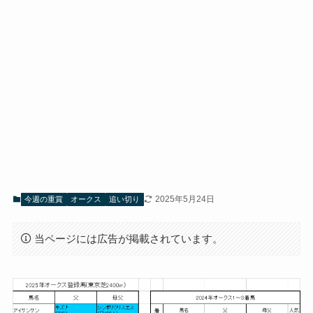
2025年5月24日
今週の重賞
オークス
追い切り
当ページには広告が掲載されています。