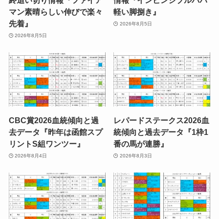
終追い切り情報『ファイア
情報『インビンシブルパパ
マン素晴らしい伸びで楽々
軽い脚捌き』
先着』
2026年8月5日
2026年8月5日
CBC賞2026血統傾向と過
レパードステークス2026血
去データ『昨年は函館スプ
統傾向と過去データ『1枠1
リントS組ワンツー』
番の馬が連勝』
2026年8月4日
2026年8月3日