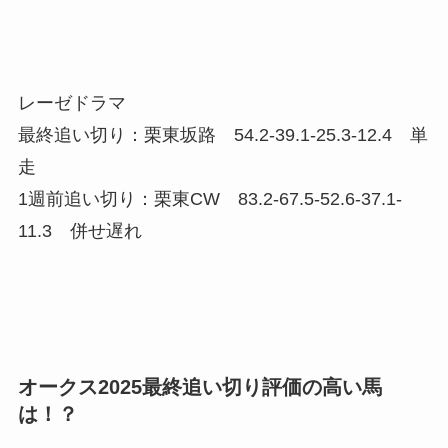
レーゼドラマ
最終追い切り：栗東坂路 54.2-39.1-25.3-12.4 単
走
1週前追い切り：栗東CW 83.2-67.5-52.6-37.1-
11.3 併せ遅れ
オークス2025最終追い切り評価の高い馬
は！？