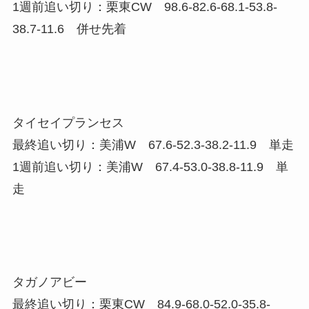
1週前追い切り：栗東CW 98.6-82.6-68.1-53.8-
38.7-11.6 併せ先着
タイセイプランセス
最終追い切り：美浦W 67.6-52.3-38.2-11.9 単走
1週前追い切り：美浦W 67.4-53.0-38.8-11.9 単
走
タガノアビー
最終追い切り：栗東CW 84.9-68.0-52.0-35.8-