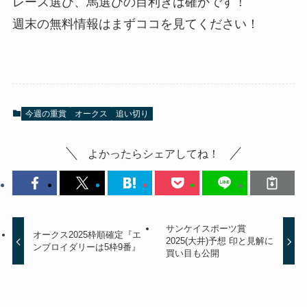
レース選び、馬選びの目利きは確かです！
週末の無料情報はまずココを見てください！
今週の重賞
オークス
追い切り
よかったらシェアしてね！
サンケイスポーツ賞
オークス2025枠順確定『エ
2025(大井)予想 印と見解に
ンブロイダリーは5枠9番』
買い目も公開