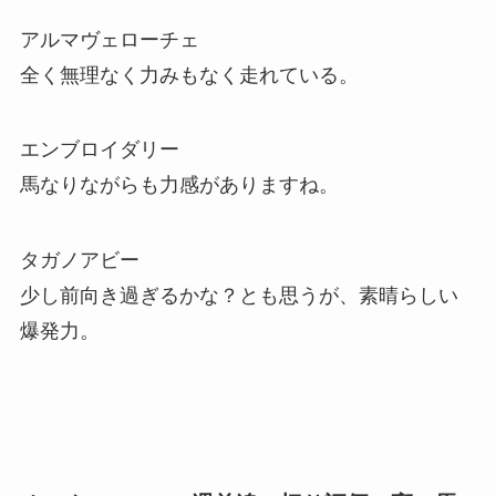
アルマヴェローチェ
全く無理なく力みもなく走れている。
エンブロイダリー
馬なりながらも力感がありますね。
タガノアビー
少し前向き過ぎるかな？とも思うが、素晴らしい
爆発力。