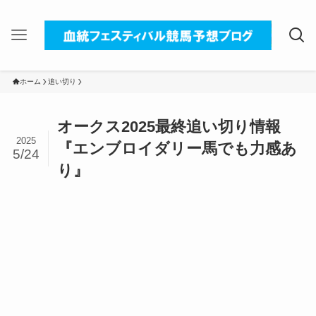
ホーム
追い切り
オークス2025最終追い切り情報
2025
『エンブロイダリー馬でも力感あ
5/24
り』