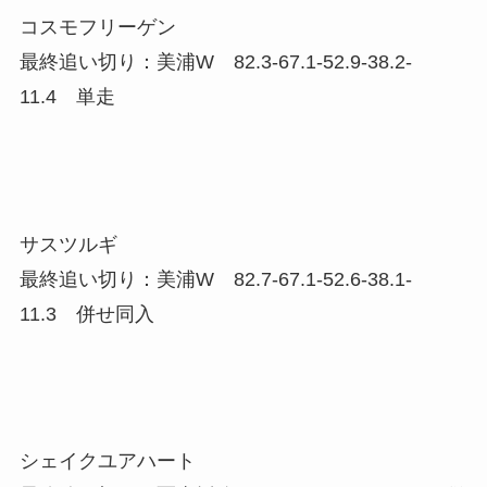
コスモフリーゲン
最終追い切り：美浦W 82.3-67.1-52.9-38.2-
11.4 単走
サスツルギ
最終追い切り：美浦W 82.7-67.1-52.6-38.1-
11.3 併せ同入
シェイクユアハート