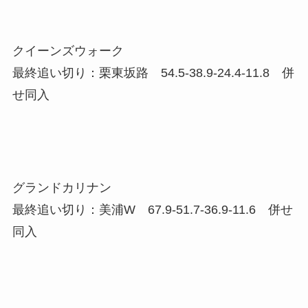
クイーンズウォーク
最終追い切り：栗東坂路 54.5-38.9-24.4-11.8 併
せ同入
グランドカリナン
最終追い切り：美浦W 67.9-51.7-36.9-11.6 併せ
同入