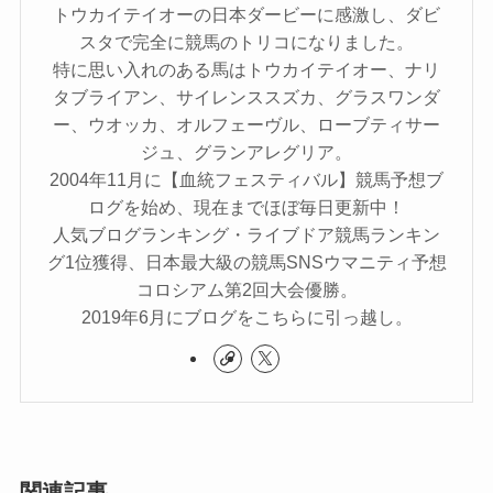
トウカイテイオーの日本ダービーに感激し、ダビ
スタで完全に競馬のトリコになりました。
特に思い入れのある馬はトウカイテイオー、ナリ
タブライアン、サイレンススズカ、グラスワンダ
ー、ウオッカ、オルフェーヴル、ローブティサー
ジュ、グランアレグリア。
2004年11月に【血統フェスティバル】競馬予想ブ
ログを始め、現在までほぼ毎日更新中！
人気ブログランキング・ライブドア競馬ランキン
グ1位獲得、日本最大級の競馬SNSウマニティ予想
コロシアム第2回大会優勝。
2019年6月にブログをこちらに引っ越し。
関連記事