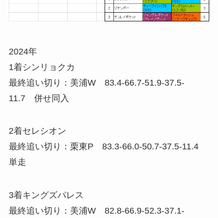
2024年
1着シンリョクカ
最終追い切り：美浦W 83.4-66.7-51.9-37.5-
11.7 併せ同入
2着セレシオン
最終追い切り：栗東P 83.3-66.0-50.7-37.5-11.4
単走
3着キングズパレス
最終追い切り：美浦W 82.8-66.9-52.3-37.1-