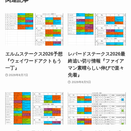
エルムステークス2026予想
レパードステークス2026最
『ウェイワードアクトもう
終追い切り情報『ファイア
一丁』
マン素晴らしい伸びで楽々
先着』
2026年8月7日
2026年8月5日