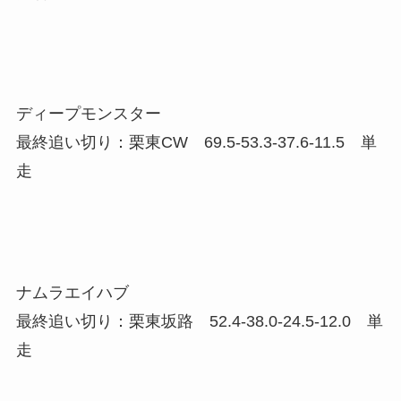
ディープモンスター
最終追い切り：栗東CW 69.5-53.3-37.6-11.5 単
走
ナムラエイハブ
最終追い切り：栗東坂路 52.4-38.0-24.5-12.0 単
走