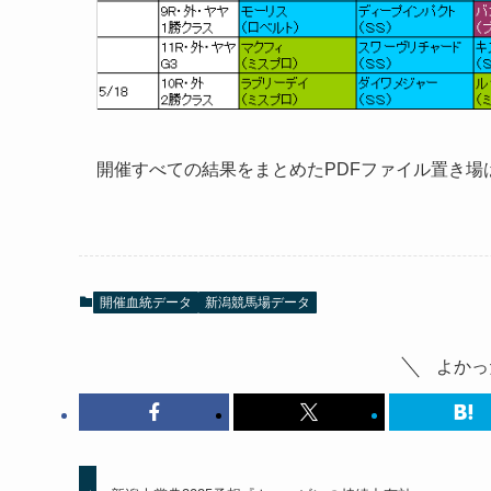
開催すべての結果をまとめたPDFファイル置き場
開催血統データ
新潟競馬場データ
よかっ