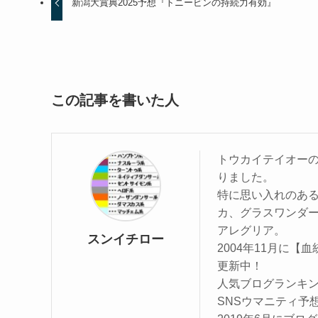
新潟大賞典2025予想『トニービンの持続力有効』
この記事を書いた人
トウカイテイオー
りました。
特に思い入れのあ
カ、グラスワンダ
アレグリア。
スンイチロー
2004年11月に
更新中！
人気ブログランキ
SNSウマニティ予