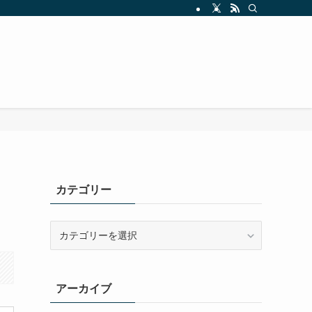
カテゴリー
カ
テ
ゴ
リ
アーカイブ
ー