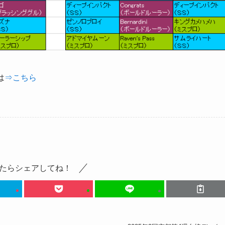
は
⇒こちら
たらシェアしてね！