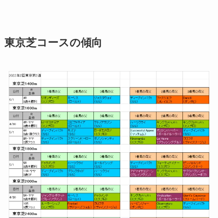
東京芝コースの傾向