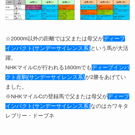
☆2000m以外の距離では父または母父が
ディープ
インパクト(サンデーサイレンス系)
という馬が大活
躍。
NHKマイルCが行われる1600mでも
ディープインパ
クト産駒(サンデーサイレンス系)
が2勝をあげてい
ました。
※NHKマイルCの登録馬で父または母父が
ディープ
インパクト(サンデーサイレンス系)
なのはカワキタ
レブリー・ドーブネ