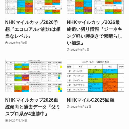
NHKマイルカップ2026予
NHKマイルカップ2026最
想『エコロアルバ能力は相
終追い切り情報『ジーネキ
当なレベル』
ング軽い脚捌きで素晴らし
い加速』
2026年5月9日
2026年5月7日
NHKマイルカップ2026血
NHKマイルC2025回顧
統傾向と過去データ『父ミ
2025年5月11日
スプロ系が4連勝中』
2026年5月4日