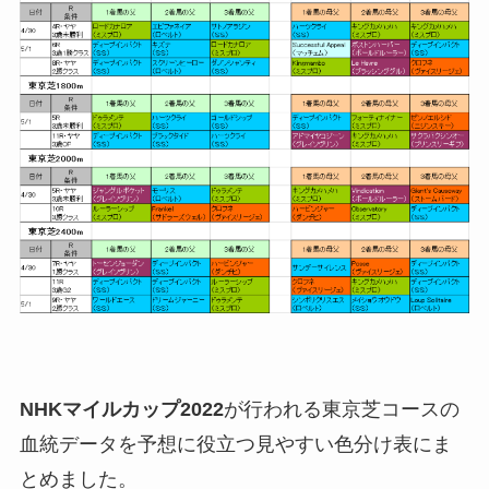
NHKマイルカップ2022
が行われる東京芝コースの
血統データを予想に役立つ見やすい色分け表にま
とめました。