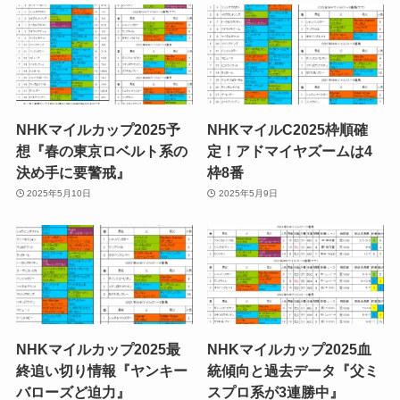
NHKマイルカップ2025予
NHKマイルC2025枠順確
想『春の東京ロベルト系の
定！アドマイヤズームは4
決め手に要警戒』
枠8番
2025年5月10日
2025年5月9日
NHKマイルカップ2025最
NHKマイルカップ2025血
終追い切り情報『ヤンキー
統傾向と過去データ『父ミ
バローズど迫力』
スプロ系が3連勝中』