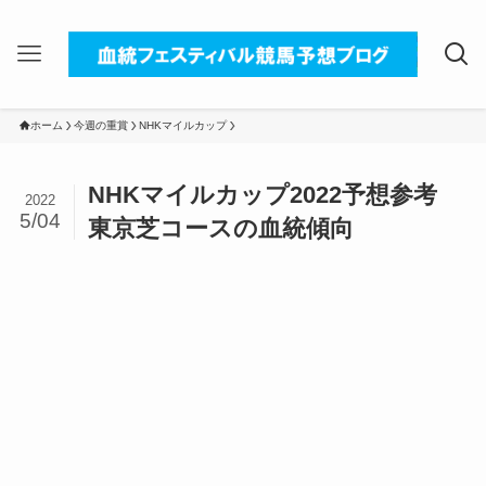
ホーム
今週の重賞
NHKマイルカップ
NHKマイルカップ2022予想参考
2022
5/04
東京芝コースの血統傾向