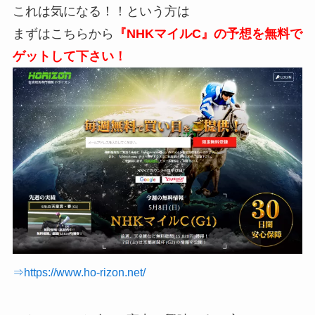
これは気になる！！という方は
まずはこちらから
『NHKマイルC』の予想
を無料で
ゲットして下さい！
⇒https://www.ho-rizon.net/