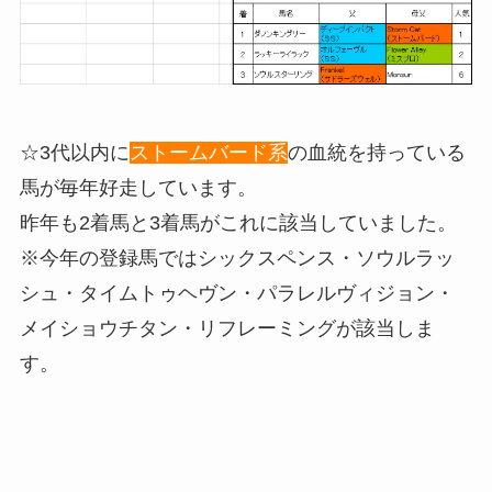
☆3代以内に
ストームバード系
の血統を持っている
馬が毎年好走しています。
昨年も2着馬と3着馬がこれに該当していました。
※今年の登録馬ではシックスペンス・ソウルラッ
シュ・タイムトゥヘヴン・パラレルヴィジョン・
メイショウチタン・リフレーミングが該当しま
す。