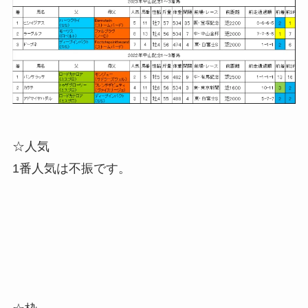
☆人気
1番人気は不振です。