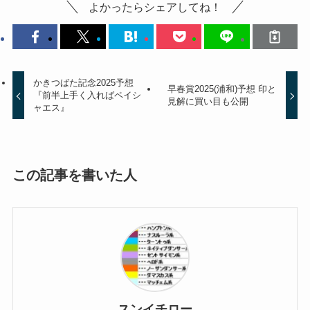
よかったらシェアしてね！
かきつばた記念2025予想
早春賞2025(浦和)予想 印と
『前半上手く入ればペイシ
見解に買い目も公開
ャエス』
この記事を書いた人
スンイチロー