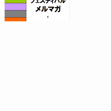
読者募集中！
2019～2024年と
6年連続年間プラス回収達成！！
重賞全頭解説付き予想+午前と午後の勝負レースをたっぷ
り配信。
メルマガの詳細は
⇒
こちらの記事に書いています。
トップページ
今週の重賞
X(旧Twitter)
予想
地方競馬