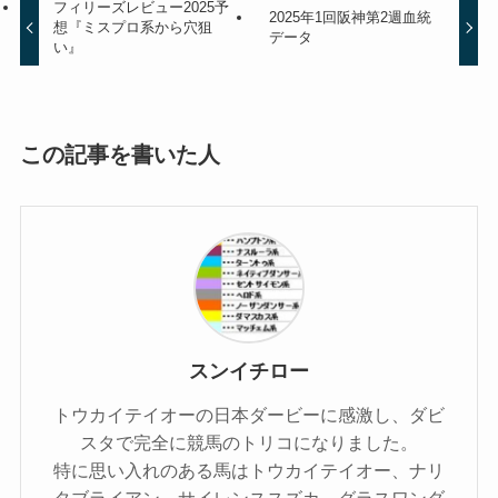
フィリーズレビュー2025予
2025年1回阪神第2週血統
想『ミスプロ系から穴狙
データ
い』
この記事を書いた人
スンイチロー
トウカイテイオーの日本ダービーに感激し、ダビ
スタで完全に競馬のトリコになりました。
特に思い入れのある馬はトウカイテイオー、ナリ
タブライアン、サイレンススズカ、グラスワンダ