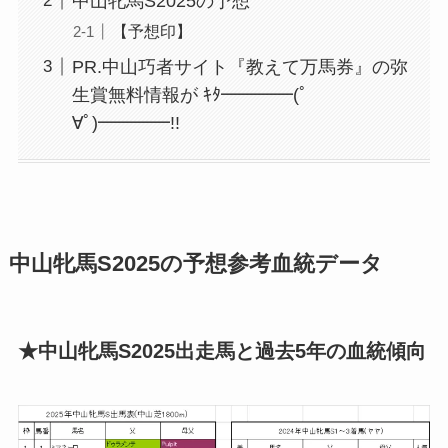
中山牝馬S2025の予想
【予想印】
PR.中山巧者サイト『教えて万馬券』の弥
生賞無料情報が ｷﾀ━━━━(ﾟ
∀ﾟ)━━━━!!
中山牝馬S2025の予想参考血統データ
★中山牝馬S2025出走馬と過去5年の血統傾向