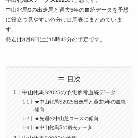
中山牝馬ステークス2025
の予想です。
中山牝馬Sの出走馬と過去5年の血統データを予想
に役立つ見やすい色分け出馬表にまとめていま
す。
発走は3月8日(土)15時45分の予定です。
目次
中山牝馬S2025の予想参考血統データ
★中山牝馬S2025出走馬と過去5年の血統
傾向
★先週の中山芝コースの傾向
★中山牝馬Sの過去データ