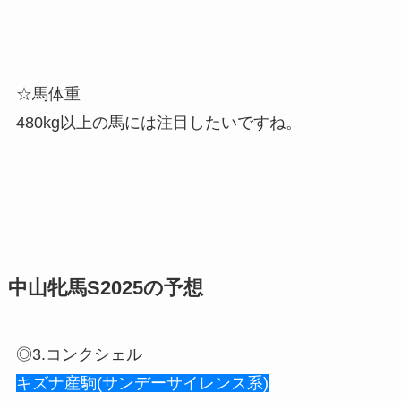
☆馬体重
480kg以上の馬には注目したいですね。
中山牝馬S2025の予想
◎3.コンクシェル
キズナ産駒(サンデーサイレンス系)