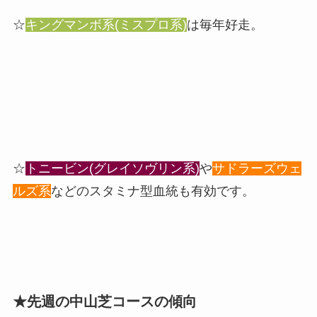
☆
キングマンボ系(ミスプロ系)
は毎年好走。
☆
トニービン(グレイソヴリン系)
や
サドラーズウェ
ルズ系
などのスタミナ型血統も有効です。
★先週の中山芝コースの傾向