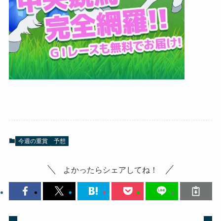
今週の重賞
予想
よかったらシェアしてね！