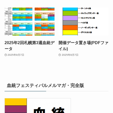
2025年2回札幌第3週血統デ
開催データ置き場(PDFファ
ータ
イル)
2025年9月7日
2025年9月7日
血統フェスティバルメルマガ・完全版