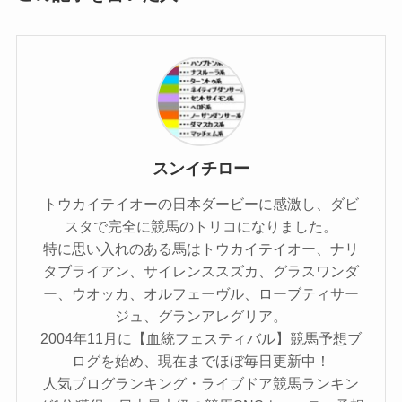
スンイチロー
トウカイテイオーの日本ダービーに感激し、ダビ
スタで完全に競馬のトリコになりました。
特に思い入れのある馬はトウカイテイオー、ナリ
タブライアン、サイレンススズカ、グラスワンダ
ー、ウオッカ、オルフェーヴル、ローブティサー
ジュ、グランアレグリア。
2004年11月に【血統フェスティバル】競馬予想ブ
ログを始め、現在までほぼ毎日更新中！
人気ブログランキング・ライブドア競馬ランキン