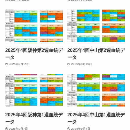
2025年4回阪神第2週血統デ
2025年4回中山第2週血統デ
ータ
ータ
2025年9月15日
2025年9月15日
2025年4回阪神第1週血統デ
2025年4回中山第1週血統デ
ータ
ータ
2025年9月7日
2025年9月7日