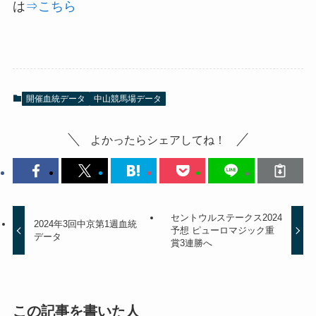
は
⇒こちら
開催血統データ
中山競馬場データ
よかったらシェアしてね！
セントウルステークス2024
2024年3回中京第1週血統
予想 ピューロマジック重
データ
賞3連勝へ
この記事を書いた人