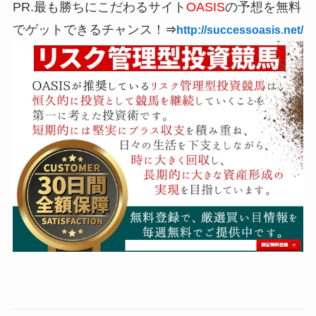
PR.最も勝ちにこだわるサイト
OASIS
の予想を無料
でゲットできるチャンス！
⇒
http://successoasis.net/