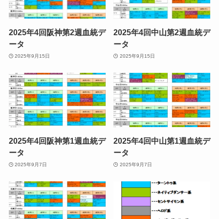
2025年4回阪神第2週血統デ
2025年4回中山第2週血統デ
ータ
ータ
2025年9月15日
2025年9月15日
2025年4回阪神第1週血統デ
2025年4回中山第1週血統デ
ータ
ータ
2025年9月7日
2025年9月7日