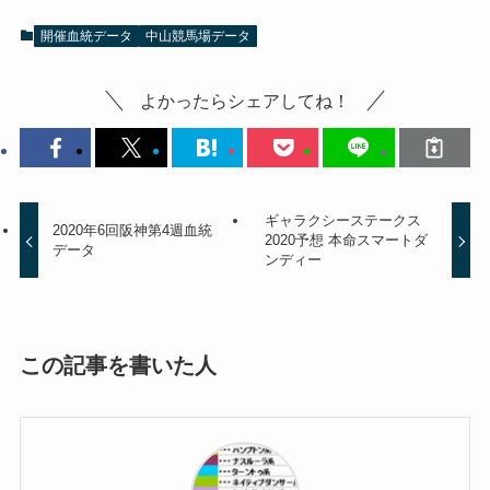
開催血統データ
中山競馬場データ
よかったらシェアしてね！
ギャラクシーステークス
2020年6回阪神第4週血統
2020予想 本命スマートダ
データ
ンディー
この記事を書いた人