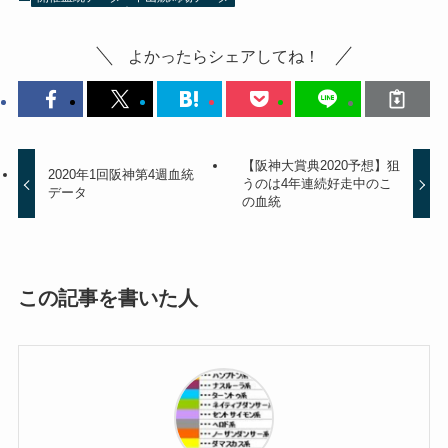
シャーロックが誇る完全無欠の『情報力×分析力』
は必見です！
⇒http://sher-lock.net/