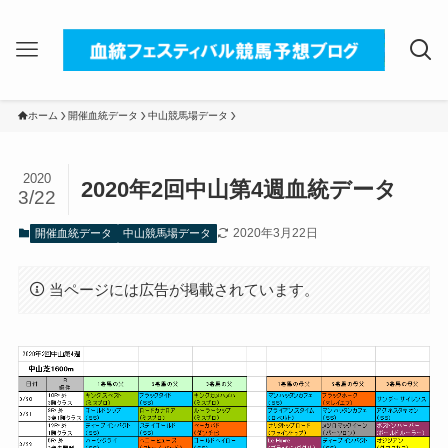
ホーム
開催血統データ
中山競馬場データ
2020
2020年2回中山第4週血統データ
3/22