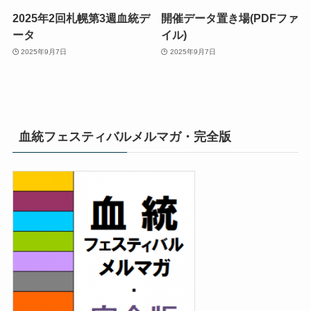
2025年4回阪神第2週血統デ
2025年4回中山第2週血統デ
ータ
ータ
2025年9月15日
2025年9月15日
2025年4回阪神第1週血統デ
2025年4回中山第1週血統デ
ータ
ータ
2025年9月7日
2025年9月7日