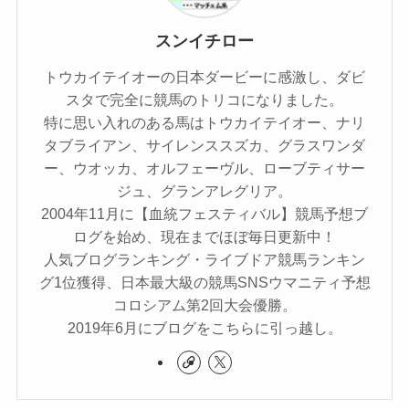
開催血統データ
中山競馬場データ
よかったらシェアしてね！
【阪神大賞典2020予想】狙
2020年1回阪神第4週血統
うのは4年連続好走中のこ
データ
の血統
この記事を書いた人