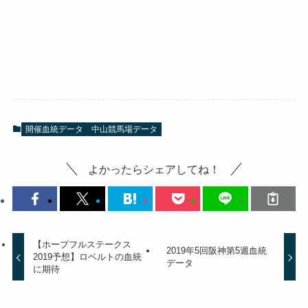
開催血統データ
中山競馬場データ
よかったらシェアしてね！
【ホープフルステークス
2019年5回阪神第5週血統
2019予想】ロベルトの血統
データ
に期待