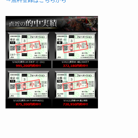
⇒無料登録はこちらから