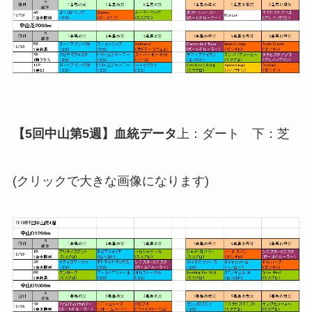
【5回中山第5週】血統データ
上：ダート 下：芝
(クリックで大きな画像になります)