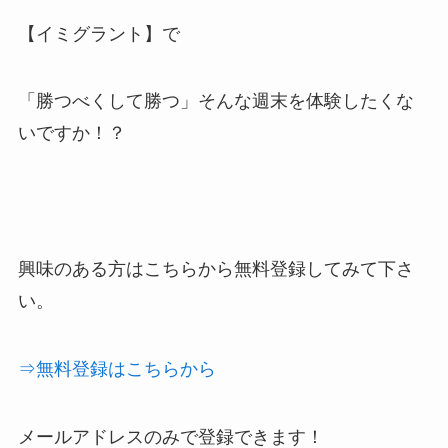
【イミグラント】で
「勝つべくして勝つ」そんな週末を体験したくな
いですか！？
興味のある方はこちらから無料登録してみて下さ
い。
⇒無料登録はこちらから
メールアドレスのみで登録できます！