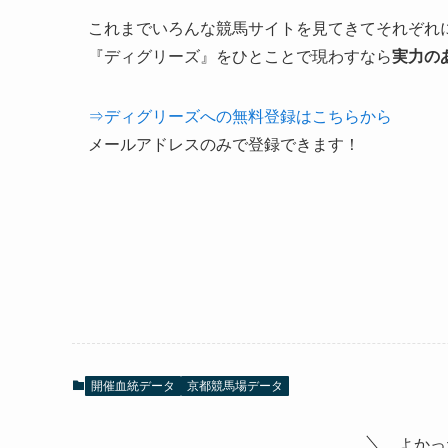
これまでいろんな競馬サイトを見てきてそれぞれ
『ディグリーズ』をひとことで現わすなら
実力の
⇒ディグリーズへの無料登録はこちらから
メールアドレスのみで登録できます！
開催血統データ
京都競馬場データ
よかっ