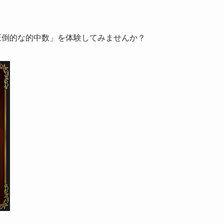
圧倒的な的中数」を体験してみませんか？