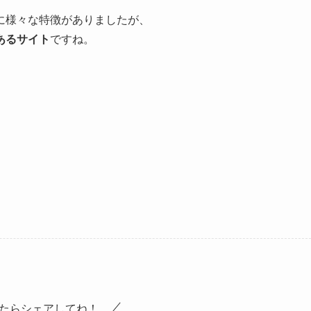
に様々な特徴がありましたが、
あるサイト
ですね。
たらシェアしてね！