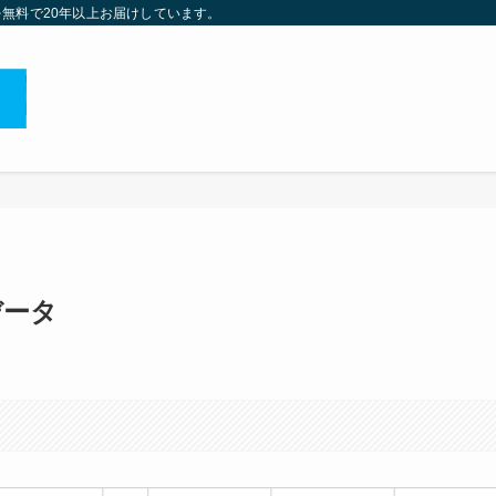
無料で20年以上お届けしています。
データ