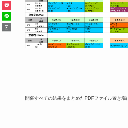
開催すべての結果をまとめたPDFファイル置き場