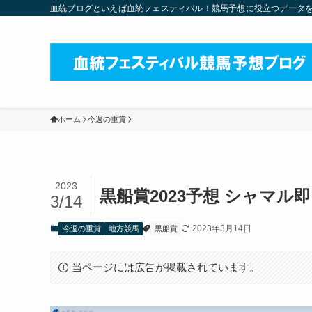
血統ブログといえば血統フェスティバル！競馬予想に役立つデータを
ホーム
今週の重賞
2023
黒船賞2023予想 シャマル
3/14
2023年3月14日
今週の重賞
地方競馬
黒船賞
当ページには広告が掲載されています。