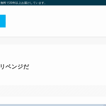
無料で20年以上お届けしています。
即リベンジだ