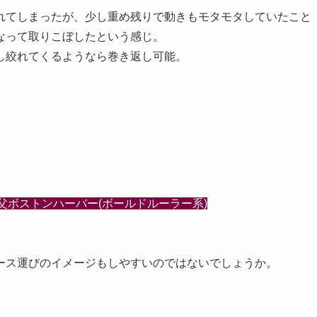
れてしまったが、少し重め残りで動きもモタモタしていたこと
なって取りこぼしたという感じ。
し絞れてくるようなら巻き返し可能。
父ボストンハーバー(ボールドルーラー系)
。
ース運びのイメージもしやすいのではないでしょうか。