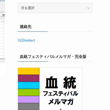
ア
ー
カ
イ
連絡先
ブ
X(旧twitter)
血統フェスティバルメルマガ・完全版