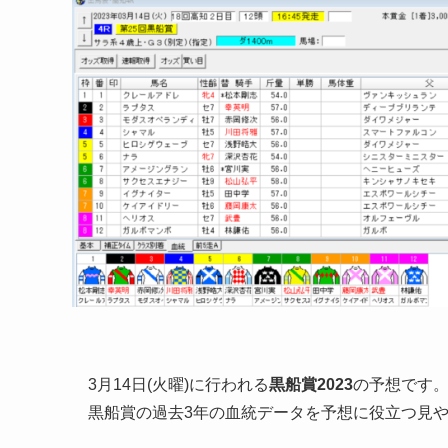
3月14日(火曜)に行われる
黒船賞2023
の予想です
黒船賞の過去3年の血統データを予想に役立つ見