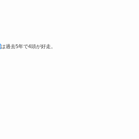
)
は過去5年で4頭が好走。