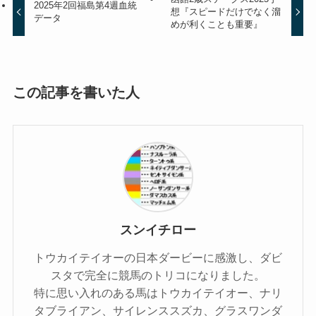
2025年2回福島第4週血統
想『スピードだけでなく溜
データ
めが利くことも重要』
この記事を書いた人
スンイチロー
トウカイテイオーの日本ダービーに感激し、ダビ
スタで完全に競馬のトリコになりました。
特に思い入れのある馬はトウカイテイオー、ナリ
タブライアン、サイレンススズカ、グラスワンダ