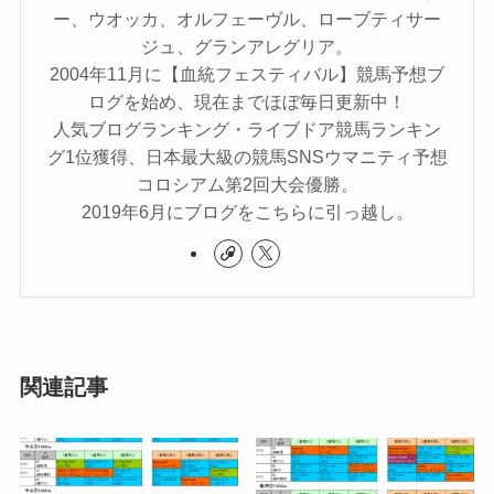
ー、ウオッカ、オルフェーヴル、ローブティサー
ジュ、グランアレグリア。
2004年11月に【血統フェスティバル】競馬予想ブ
ログを始め、現在までほぼ毎日更新中！
人気ブログランキング・ライブドア競馬ランキン
グ1位獲得、日本最大級の競馬SNSウマニティ予想
コロシアム第2回大会優勝。
2019年6月にブログをこちらに引っ越し。
関連記事