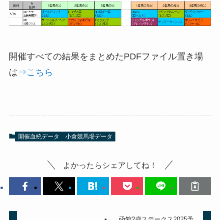
開催すべての結果をまとめたPDFファイル置き場
は
⇒こちら
開催血統データ
小倉競馬場データ
よかったらシェアしてね！
函館2歳ステークス2025予