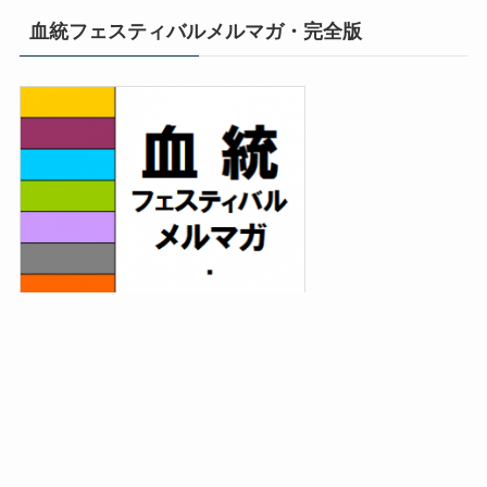
血統フェスティバルメルマガ・完全版
読者募集中！
2019～2024年と
6年連続年間プラス回収達成！！
重賞全頭解説付き予想+午前と午後の勝負レースをたっぷ
り配信。