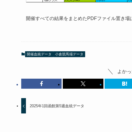
開催すべての結果をまとめたPDFファイル置き場
開催血統データ
小倉競馬場データ
よかっ
2025年1回函館第5週血統データ