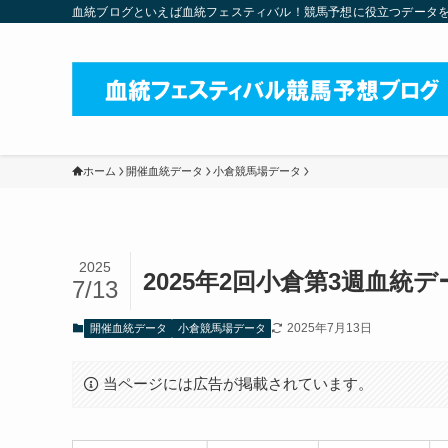
血統ブログといえば血統フェスティバル！競馬予想に役立つデータを
ホーム
開催血統データ
小倉競馬場データ
2025
2025年2回小倉第3週血統デ
7/13
2025年7月13日
開催血統データ
小倉競馬場データ
当ページには広告が掲載されています。