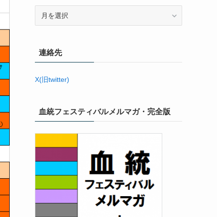
ア
ー
カ
イ
連絡先
ブ
X(旧twitter)
血統フェスティバルメルマガ・完全版