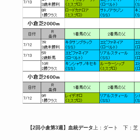
【2回小倉第3週】血統データ
上：ダート 下：芝