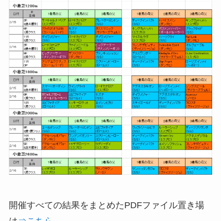
開催すべての結果をまとめたPDFファイル置き場
は
⇒こちら