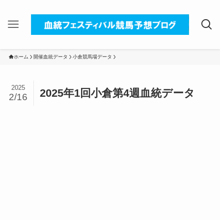
ホーム
開催血統データ
小倉競馬場データ
2025
2025年1回小倉第4週血統データ
2/16