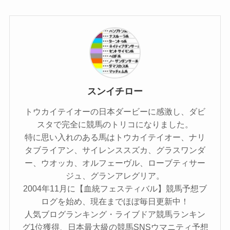
スンイチロー
トウカイテイオーの日本ダービーに感激し、ダビ
スタで完全に競馬のトリコになりました。
特に思い入れのある馬はトウカイテイオー、ナリ
タブライアン、サイレンススズカ、グラスワンダ
ー、ウオッカ、オルフェーヴル、ローブティサー
ジュ、グランアレグリア。
2004年11月に【血統フェスティバル】競馬予想ブ
ログを始め、現在までほぼ毎日更新中！
人気ブログランキング・ライブドア競馬ランキン
グ1位獲得、日本最大級の競馬SNSウマニティ予想