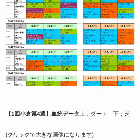
【1回小倉第4週】血統データ
上：ダート 下：芝
(クリックで大きな画像になります)