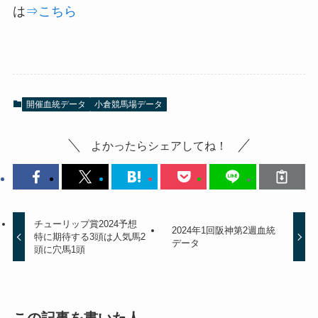
は
⇒こちら
開催血統データ
小倉競馬場データ
よかったらシェアしてね！
チューリップ賞2024予想
2024年1回阪神第2週血統
特に期待する3頭は人気馬2
データ
頭に穴馬1頭