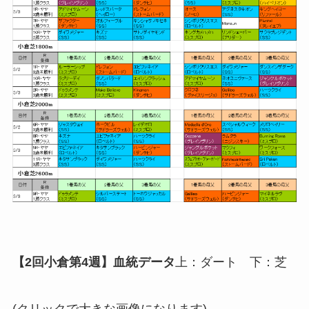
【2回小倉第4週】血統データ
上：ダート 下：芝