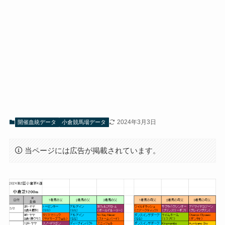
2024年3月3日
開催血統データ
小倉競馬場データ
当ページには広告が掲載されています。