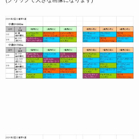
(クリックで大きな画像になります)