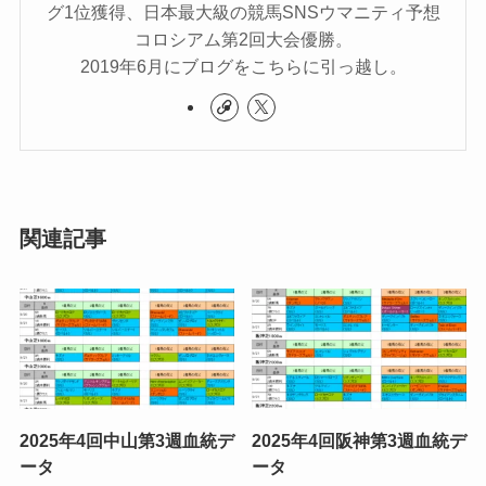
グ1位獲得、日本最大級の競馬SNSウマニティ予想
コロシアム第2回大会優勝。
2019年6月にブログをこちらに引っ越し。
関連記事
2025年4回中山第3週血統デ
2025年4回阪神第3週血統デ
ータ
ータ