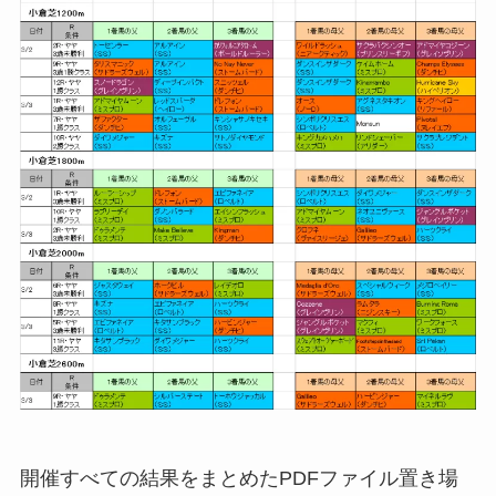
開催すべての結果をまとめたPDFファイル置き場