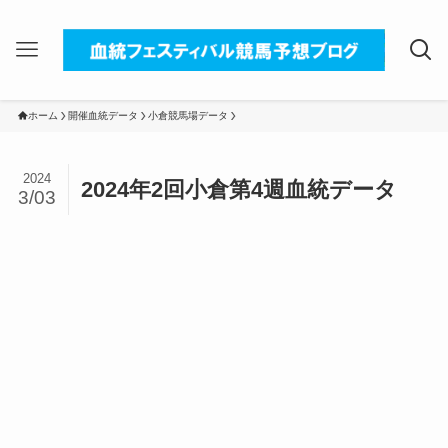
ホーム
開催血統データ
小倉競馬場データ
2024
2024年2回小倉第4週血統データ
3/03