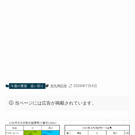
2026年7月4日
今週の重賞
追い切り
北九州記念
当ページには広告が掲載されています。