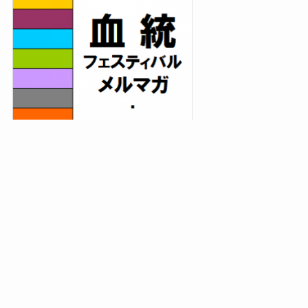
読者募集中！
2019～2024年と
6年連続年間プラス回収達成！！
重賞全頭解説付き予想+午前と午後の勝負レースをたっぷ
り配信。
メルマガの詳細は
⇒
こちらの記事に書いています。