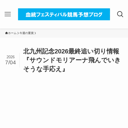
ホーム
今週の重賞
北九州記念2026最終追い切り情報
2026
『サウンドモリアーナ飛んでいき
7/04
そうな手応え』