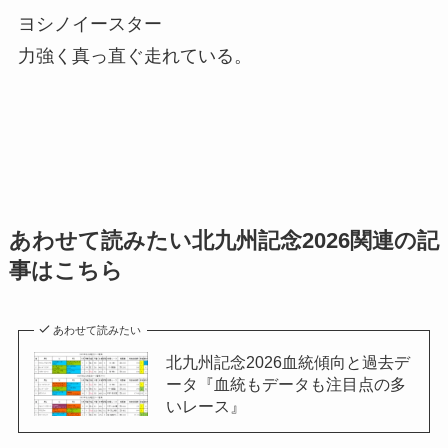
ヨシノイースター
力強く真っ直ぐ走れている。
あわせて読みたい北九州記念2026関連の記
事はこちら
あわせて読みたい
北九州記念2026血統傾向と過去デ
ータ『血統もデータも注目点の多
いレース』