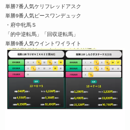
単勝7番人気ケリフレッドアスク
単勝9番人気ピースワンデュック
・府中牝馬Ｓ
「的中逆転馬」「回収逆転馬」
単勝9番人気ウイントワイライト