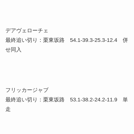
デアヴェローチェ
最終追い切り：栗東坂路 54.1-39.3-25.3-12.4 併
せ同入
フリッカージャブ
最終追い切り：栗東坂路 53.1-38.2-24.2-11.9 単
走