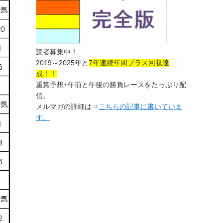
読者募集中！
2019～2025年と
7年連続年間プラス回収達
成！！
重賞予想+午前と午後の勝負レースをたっぷり配
信。
メルマガの詳細は
⇒
こちらの記事に書いていま
す。