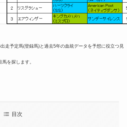
mの出走予定馬(登録馬)と過去5年の血統データを予想に役立つ見
目馬を探します。
目次