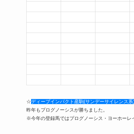
☆
ディープインパクト産駒(サンデーサイレンス系
昨年もプログノーシスが勝ちました。
※今年の登録馬ではプログノーシス・ヨーホーレ