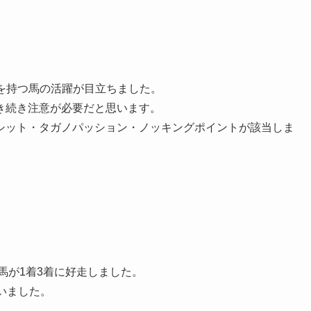
を持つ馬の活躍が目立ちました。
き続き注意が必要だと思います。
シット・タガノパッション・ノッキングポイントが該当しま
馬が1着3着に好走しました。
いました。