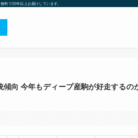
無料で20年以上お届けしています。
血統傾向 今年もディープ産駒が好走するの