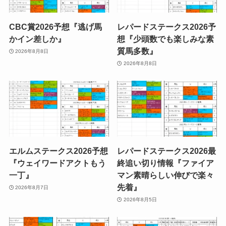
CBC賞2026予想『逃げ馬
レパードステークス2026予
かイン差しか』
想『少頭数でも楽しみな素
質馬多数』
2026年8月8日
2026年8月8日
エルムステークス2026予想
レパードステークス2026最
『ウェイワードアクトもう
終追い切り情報『ファイア
一丁』
マン素晴らしい伸びで楽々
先着』
2026年8月7日
2026年8月5日