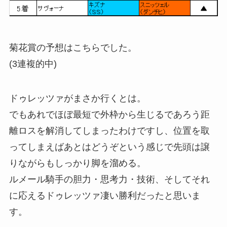
菊花賞の予想はこちらでした。
(3連複的中)
ドゥレッツァがまさか行くとは。
でもあれでほぼ最短で外枠から生じるであろう距
離ロスを解消してしまったわけですし、位置を取
ってしまえばあとはどうぞという感じで先頭は譲
りながらもしっかり脚を溜める。
ルメール騎手の胆力・思考力・技術、そしてそれ
に応えるドゥレッツァ凄い勝利だったと思いま
す。