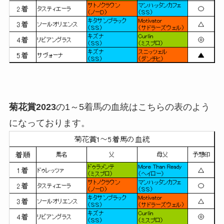
菊花賞2023
の1～5着馬の血統はこちらの表のよう
になっております。