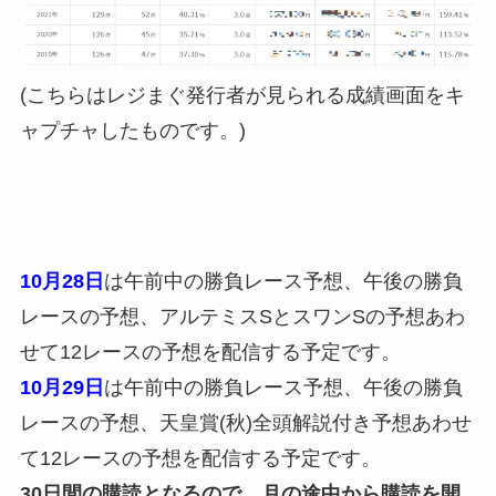
(こちらはレジまぐ発行者が見られる成績画面をキ
ャプチャしたものです。)
10月28日
は午前中の勝負レース予想、午後の勝負
レースの予想、アルテミスSとスワンSの予想あわ
せて12レースの予想を配信する予定です。
10月29日
は午前中の勝負レース予想、午後の勝負
レースの予想、天皇賞(秋)全頭解説付き予想あわせ
て12レースの予想を配信する予定です。
30日間の購読となるので、月の途中から購読を開