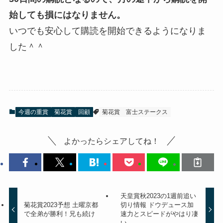
始しても損にはなりません。
いつでも安心して購読を開始できるようになりま
した＾＾
今週の重賞
菊花賞
回顧
菊花賞
富士ステークス
よかったらシェアしてね！
天皇賞秋2023の1週前追い
菊花賞2023予想 土曜京都
切り情報 ドウデュース加
で全弟が勝利！兄も続け
速力とスピードがやはり凄
い