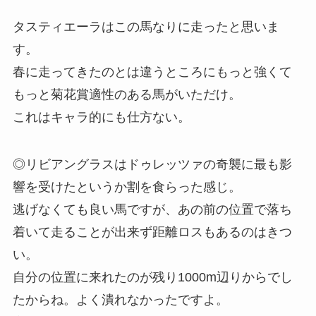
タスティエーラはこの馬なりに走ったと思いま
す。
春に走ってきたのとは違うところにもっと強くて
もっと菊花賞適性のある馬がいただけ。
これはキャラ的にも仕方ない。
◎リビアングラスはドゥレッツァの奇襲に最も影
響を受けたというか割を食らった感じ。
逃げなくても良い馬ですが、あの前の位置で落ち
着いて走ることが出来ず距離ロスもあるのはきつ
い。
自分の位置に来れたのが残り1000m辺りからでし
たからね。よく潰れなかったですよ。