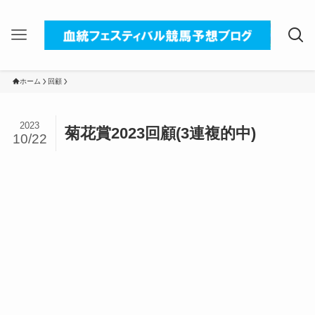
ホーム
回顧
2023
菊花賞2023回顧(3連複的中)
10/22