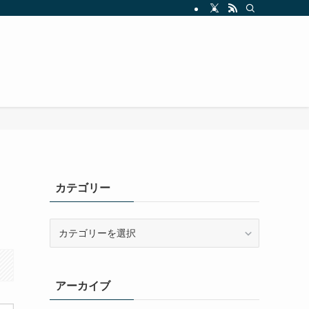
カテゴリー
カ
テ
ゴ
リ
アーカイブ
ー