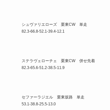
シュヴァリエローズ 栗東CW 単走
82.3-66.8-52.1-39.4-12.1
ステラヴェローチェ 栗東CW 併せ先着
82.3-65.6-51.2-38.5-11.9
セファーラジエル 栗東坂路 単走
53.1-38.8-25.5-13.0