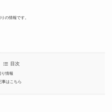
切りの情報です。
目次
切り情報
記事はこちら