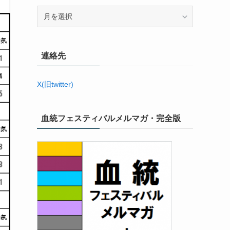
ア
ー
カ
イ
連絡先
ブ
X(旧twitter)
血統フェスティバルメルマガ・完全版