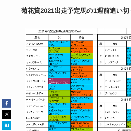
菊花賞2021出走予定馬の1週前追い