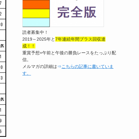
読者募集中！
2019～2025年と
7年連続年間プラス回収達
成！！
重賞予想+午前と午後の勝負レースをたっぷり配
信。
メルマガの詳細は
⇒
こちらの記事に書いていま
す。