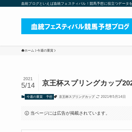
血統ブログといえば血統フェスティバル！競馬予想に役立つデータを
ホーム
今週の重賞
2021
京王杯スプリングカップ20
5/14
2021年5月14日
今週の重賞
予想
京王杯スプリングカップ
当ページには広告が掲載されています。