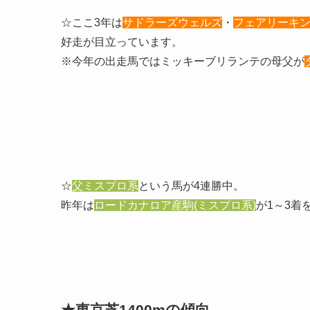
☆ここ3年は
サドラーズウェルズ
・
フェアリーキン
好走が目立っています。
※今年の出走馬ではミッキーブリランテの母父が
☆
父ミスプロ系
という馬が4連勝中。
昨年は
ロードカナロア産駒(ミスプロ系)
が1～3着
★東京芝1400mの傾向