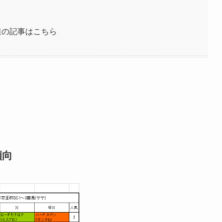
連の記事はこちら
傾向