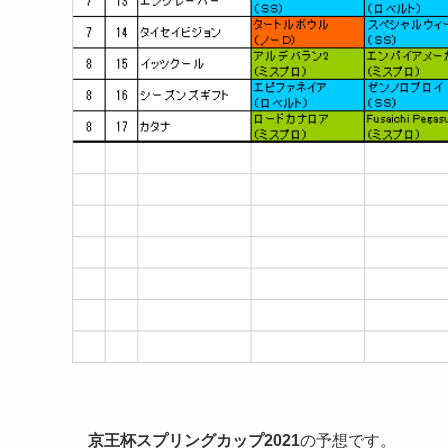
京王杯スプリングカップ2021
の予想です。