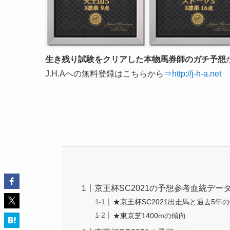
生き残り試験をクリアした本物馬券師のガチ予想
J.H.Aへの無料登録はこちらから
⇒http://j-h-a.net
京王杯SC2021の予想参考血統デー
★京王杯SC2021出走馬と過去5年
★東京芝1400mの傾向