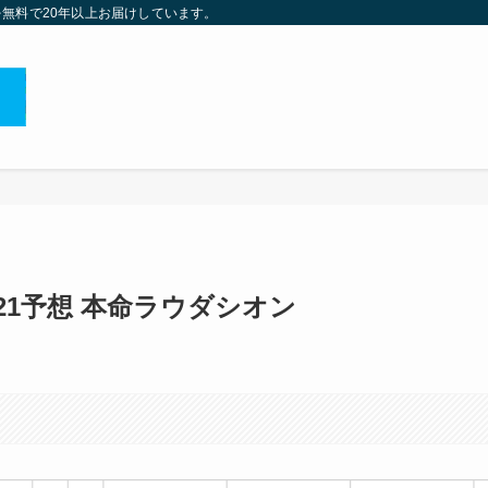
無料で20年以上お届けしています。
21予想 本命ラウダシオン