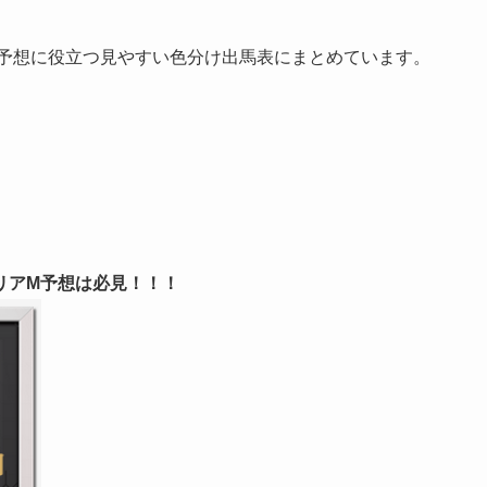
タを予想に役立つ見やすい色分け出馬表にまとめています。
トリアM予想は必見！！！