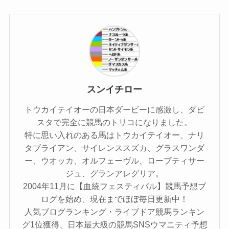
スンイチロー
トウカイテイオーの日本ダービーに感激し、ダビ
スタで完全に競馬のトリコになりました。
特に思い入れのある馬はトウカイテイオー、ナリ
タブライアン、サイレンススズカ、グラスワンダ
ー、ウオッカ、オルフェーヴル、ローブティサー
ジュ、グランアレグリア。
2004年11月に【血統フェスティバル】競馬予想ブ
ログを始め、現在までほぼ毎日更新中！
人気ブログランキング・ライブドア競馬ランキン
グ1位獲得、日本最大級の競馬SNSウマニティ予想