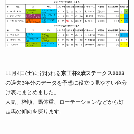
11月4日(土)に行われる
京王杯2歳ステークス2023
の過去3年分のデータを予想に役立つ見やすい色分
け表にまとめました。
人気、枠順、馬体重、ローテーションなどから好
走馬の傾向を探ります。