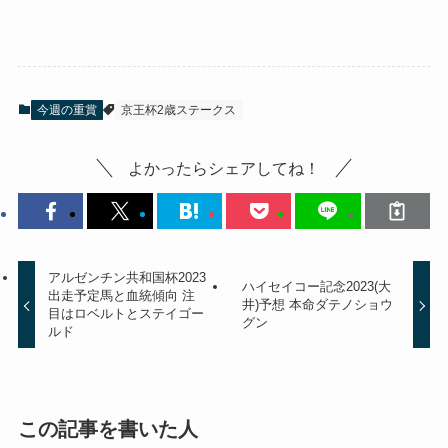
今週の重賞
京王杯2歳ステークス
よかったらシェアしてね！
アルゼンチン共和国杯2023
ハイセイコー記念2023(大
出走予定馬と血統傾向 注
井)予想 本命ダテノショウ
目はロベルトとステイゴー
グン
ルド
この記事を書いた人