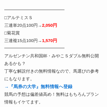
━━━━━━━━━━━━━━
□アルテミスＳ
三連単20点100円→
2,050円
□菊花賞
三連複15点100円→
1,570円
━━━━━━━━━━━━━━
アルゼンチン共和国杯・みやこＳダブル無料公開
あるかも？
丁寧な解説付きの無料情報なので、馬選びの参考
にもなります。
→『馬券の大学』無料情報へ登録
競馬の予想は偏差値高め！無料はもちろんプラン
情報もイケてます。