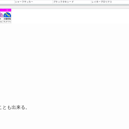
ことも出来る。