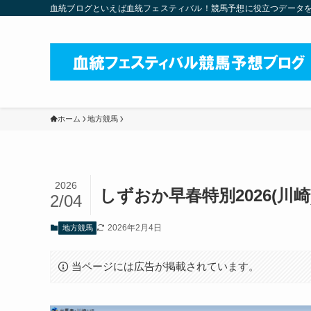
血統ブログといえば血統フェスティバル！競馬予想に役立つデータを
ホーム
地方競馬
2026
しずおか早春特別2026(川
2/04
2026年2月4日
地方競馬
当ページには広告が掲載されています。