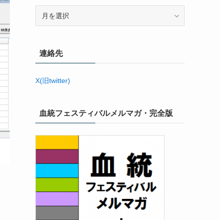
ア
ー
カ
イ
連絡先
ブ
X(旧twitter)
血統フェスティバルメルマガ・完全版