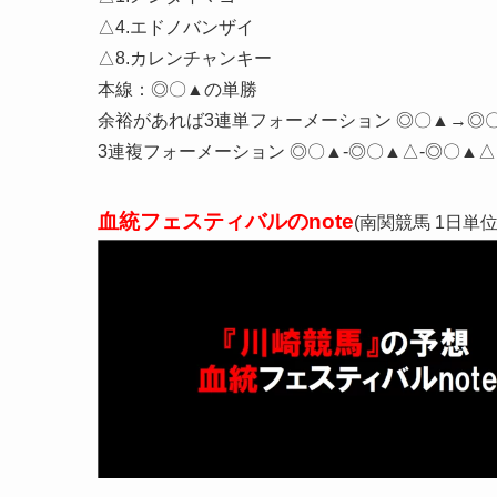
△4.エドノバンザイ
△8.カレンチャンキー
本線：◎〇▲の単勝
余裕があれば3連単フォーメーション ◎〇▲→◎
3連複フォーメーション ◎〇▲-◎〇▲△-◎〇▲△
血統フェスティバルのnote
(南関競馬 1日単位