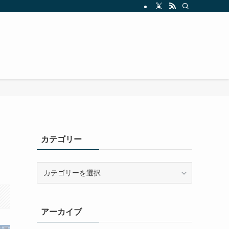
カテゴリー
カ
テ
ゴ
リ
アーカイブ
ー