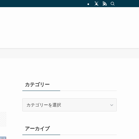
カテゴリー
カ
テ
ゴ
リ
アーカイブ
ー