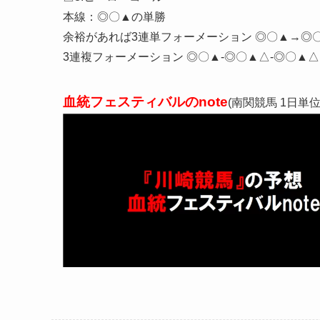
本線：◎〇▲の単勝
余裕があれば3連単フォーメーション ◎〇▲→◎
3連複フォーメーション ◎〇▲-◎〇▲△-◎〇▲△
血統フェスティバルのnote
(南関競馬 1日単位