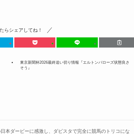
たらシェアしてね！
東京新聞杯2026最終追い切り情報『エルトンバローズ状態良さ
』
そう』
の日本ダービーに感激し、ダビスタで完全に競馬のトリコにな