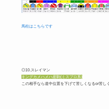
馬柱はこちらです
◎10.スレイマン
キングカメハメハ産駒(ミスプロ系)
この相手なら道中位置を下げて苦しくなるor苦し