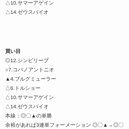
△10.サマーアゲイン
△14.ゼウスバイオ
買い目
◎12.シンビリーブ
○7.コパノアントニオ
▲4.ブルグミューラー
△6.トルショー
△10.サマーアゲイン
△14.ゼウスバイオ
本線：◎〇▲の単勝
余裕があれば3連単フォーメーション ◎〇▲→◎〇