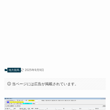
2025年9月9日
地方競馬
当ページには広告が掲載されています。