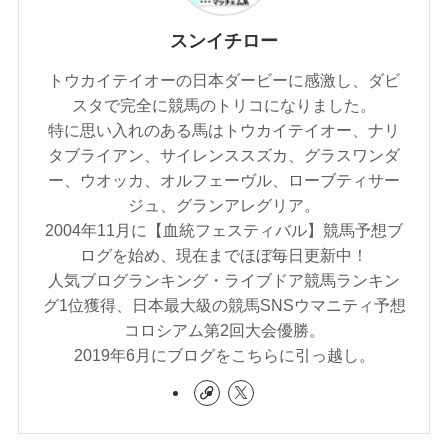
スンイチロー
トウカイテイオーの日本ダービーに感激し、ダビ
スタで完全に競馬のトリコになりました。
特に思い入れのある馬はトウカイテイオー、ナリ
タブライアン、サイレンススズカ、グラスワンダ
ー、ウオッカ、オルフェーヴル、ローブティサー
ジュ、グランアレグリア。
2004年11月に【血統フェスティバル】競馬予想ブ
ログを始め、現在までほぼ毎日更新中！
人気ブログランキング・ライブドア競馬ランキン
グ1位獲得、日本最大級の競馬SNSウマニティ予想
コロシアム第2回大会優勝。
2019年6月にブログをこちらに引っ越し。