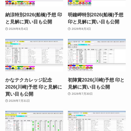
納涼特別2026(船橋)予想 印
明鐘岬特別2026(船橋)予想
と見解に買い目も公開
印と見解に買い目も公開
2026年8月4日
2026年8月3日
かなテクカレッジ記念
初陣賞2026(川崎)予想 印と
2026(川崎)予想 印と見解に
見解に買い目も公開
買い目も公開
2026年7月30日
2026年7月31日