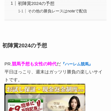
初陣賞2024の予想
その他の勝負レースはnoteで配信
初陣賞2024の予想
PR.
競馬予想も女性の時代
だ
『ハーレム競馬』
平日ほっこり、週末はガッツリ勝負の楽しいサイ
トです。