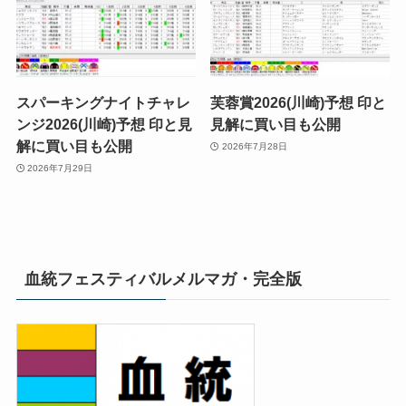
スパーキングナイトチャレ
芙蓉賞2026(川崎)予想 印と
ンジ2026(川崎)予想 印と見
見解に買い目も公開
解に買い目も公開
2026年7月28日
2026年7月29日
血統フェスティバルメルマガ・完全版