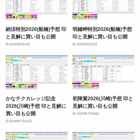
納涼特別2026(船橋)予想 印
明鐘岬特別2026(船橋)予想
と見解に買い目も公開
印と見解に買い目も公開
2026年8月4日
2026年8月3日
かなテクカレッジ記念
初陣賞2026(川崎)予想 印と
2026(川崎)予想 印と見解に
見解に買い目も公開
買い目も公開
2026年7月30日
2026年7月31日