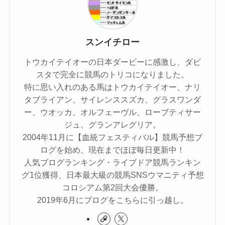
スンイチロー
トウカイテイオーの日本ダービーに感激し、ダビ
スタで完全に競馬のトリコになりました。
特に思い入れのある馬はトウカイテイオー、ナリ
タブライアン、サイレンススズカ、グラスワンダ
ー、ウオッカ、オルフェーヴル、ローブティサー
ジュ、グランアレグリア。
2004年11月に【血統フェスティバル】競馬予想ブ
ログを始め、現在までほぼ毎日更新中！
人気ブログランキング・ライブドア競馬ランキン
グ1位獲得、日本最大級の競馬SNSウマニティ予想
コロシアム第2回大会優勝。
2019年6月にブログをこちらに引っ越し。