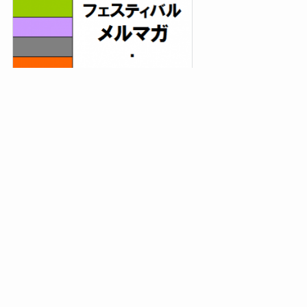
読者募集中！
2019～2024年と
6年連続年間プラス回収達成！！
重賞全頭解説付き予想+午前と午後の勝負レースをたっぷ
り配信。
メルマガの詳細は
⇒
こちらの記事に書いています。
トップページ
今週の重賞
X(旧Twitter)
予想
地方競馬