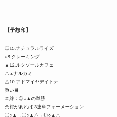
【予想印】
◎15.ナチュラルライズ
○8.クレーキング
▲12.ルクソールカフェ
△5.ナルカミ
△10.アドマイヤデイトナ
買い目
本線：◎○▲の単勝
余裕があれば 3連単フォーメーション
◎○▲→◎○▲△→◎○▲△