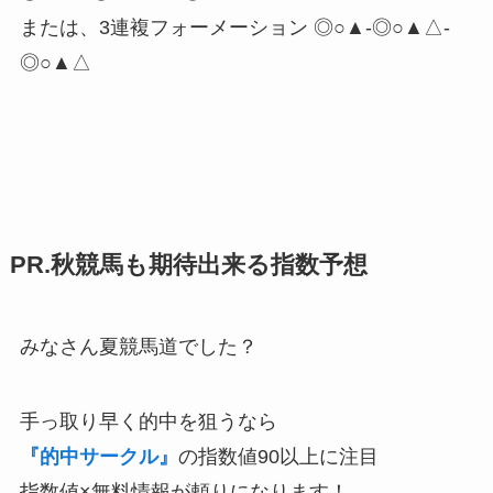
または、3連複フォーメーション ◎○▲-◎○▲△-
◎○▲△
PR.秋競馬も期待出来る指数予想
みなさん夏競馬道でした？
手っ取り早く的中を狙うなら
『的中サークル』
の指数値90以上に注目
指数値×無料情報が頼りになります！