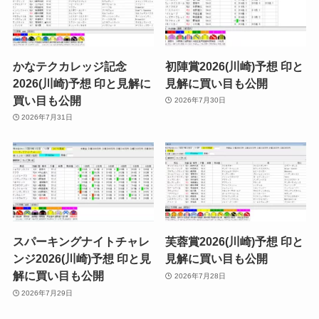
かなテクカレッジ記念
初陣賞2026(川崎)予想 印と
2026(川崎)予想 印と見解に
見解に買い目も公開
買い目も公開
2026年7月30日
2026年7月31日
スパーキングナイトチャレ
芙蓉賞2026(川崎)予想 印と
ンジ2026(川崎)予想 印と見
見解に買い目も公開
解に買い目も公開
2026年7月28日
2026年7月29日