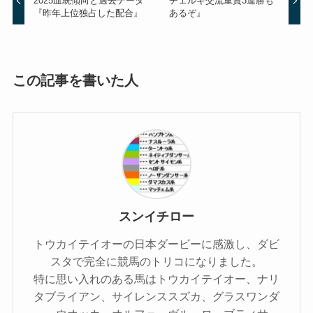
2025血統傾向と過去データ
チェルキ交流重賞3連勝も
『昨年上位独占した配合』
あるぞ』
この記事を書いた人
スンイチロー
トウカイテイオーの日本ダービーに感激し、ダビ
スタで完全に競馬のトリコになりました。
特に思い入れのある馬はトウカイテイオー、ナリ
タブライアン、サイレンススズカ、グラスワンダ