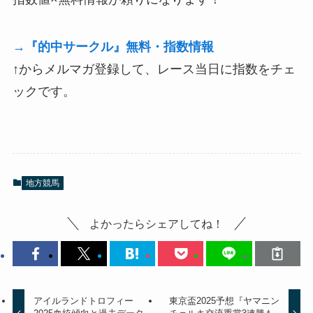
→『的中サークル』無料・指数情報
↑からメルマガ登録して、レース当日に指数をチェ
ックです。
地方競馬
よかったらシェアしてね！
アイルランドトロフィー
東京盃2025予想『ヤマニン