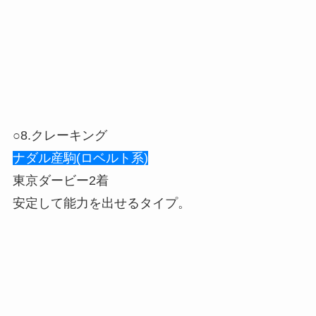
○8.クレーキング
ナダル産駒(ロベルト系)
東京ダービー2着
安定して能力を出せるタイプ。