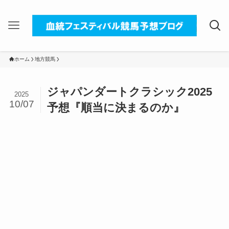
ホーム
地方競馬
ジャパンダートクラシック2025
2025
10/07
予想『順当に決まるのか』