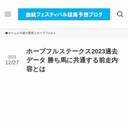
ホーム
今週の重賞
ホープフルS
ホープフルステークス2023過去
2023
データ 勝ち馬に共通する前走内
12/27
容とは