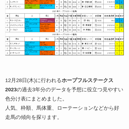
12月28日(木)に行われる
ホープフルステークス
2023
の過去3年分のデータを予想に役立つ見やすい
色分け表にまとめました。
人気、枠順、馬体重、ローテーションなどから好
走馬の傾向を探ります。