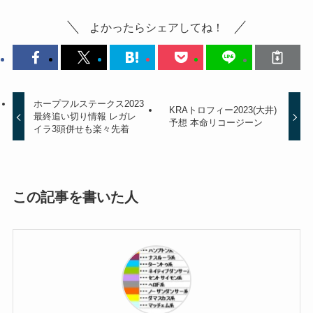
よかったらシェアしてね！
ホープフルステークス2023
KRAトロフィー2023(大井)
最終追い切り情報 レガレ
予想 本命リコージーン
イラ3頭併せも楽々先着
この記事を書いた人