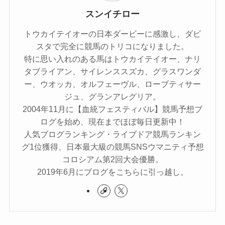
スンイチロー
トウカイテイオーの日本ダービーに感激し、ダビ
スタで完全に競馬のトリコになりました。
特に思い入れのある馬はトウカイテイオー、ナリ
タブライアン、サイレンススズカ、グラスワンダ
ー、ウオッカ、オルフェーヴル、ローブティサー
ジュ、グランアレグリア。
2004年11月に【血統フェスティバル】競馬予想ブ
ログを始め、現在までほぼ毎日更新中！
人気ブログランキング・ライブドア競馬ランキン
グ1位獲得、日本最大級の競馬SNSウマニティ予想
コロシアム第2回大会優勝。
2019年6月にブログをこちらに引っ越し。