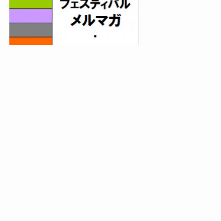
読者募集中！
2019～2024年と
6年連続年間プラス回収達成！！
重賞全頭解説付き予想+午前と午後の勝負レースをたっぷ
り配信。
メルマガの詳細は
⇒
こちらの記事に書いています。
トップページ
今週の重賞
X(旧Twitter)
予想
地方競馬