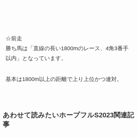
☆前走
勝ち馬は「直線の長い1800mのレース、4角3番手
以内」となっています。
基本は1800m以上の距離で上り上位かつ連対。
あわせて読みたいホープフルS2023関連記
事