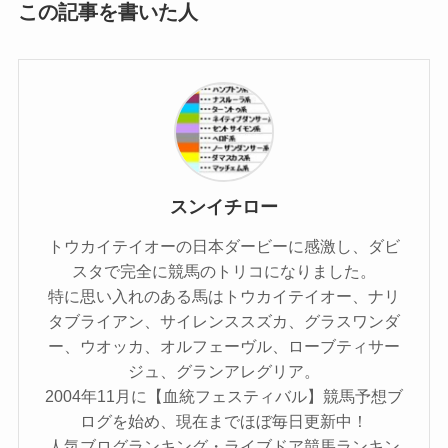
この記事を書いた人
スンイチロー
トウカイテイオーの日本ダービーに感激し、ダビ
スタで完全に競馬のトリコになりました。
特に思い入れのある馬はトウカイテイオー、ナリ
タブライアン、サイレンススズカ、グラスワンダ
ー、ウオッカ、オルフェーヴル、ローブティサー
ジュ、グランアレグリア。
2004年11月に【血統フェスティバル】競馬予想ブ
ログを始め、現在までほぼ毎日更新中！
人気ブログランキング・ライブドア競馬ランキン