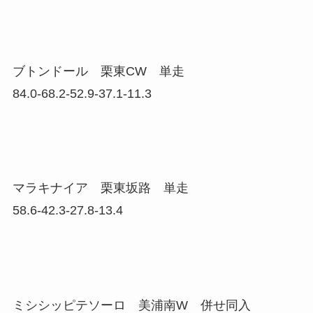
ブトンドール 栗東CW 単走
84.0-68.2-52.9-37.1-11.3
マラキナイア 栗東坂路 単走
58.6-42.3-27.8-13.4
ミシシッピテソーロ 美浦南W 併せ同入