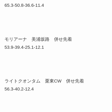
65.3-50.8-36.6-11.4
モリアーナ 美浦坂路 併せ先着
53.9-39.4-25.1-12.1
ライトクオンタム 栗東CW 併せ先着
56.3-40.2-12.4