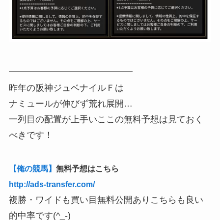
━━━━━━━━━━━━━━
昨年の阪神ジュベナイルＦは
ナミュールが伸びず荒れ展開…
一列目の配置が上手いここの無料予想は見ておく
べきです！
【俺の競馬】
無料予想はこちら
http://ads-transfer.com/
複勝・ワイドも買い目無料公開ありこちらも良い
的中率です(^_-)