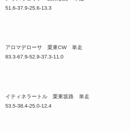
51.6-37.9-25.6-13.3
アロマデローサ 栗東CW 単走
83.3-67.9-52.9-37.3-11.0
イティネラートル 栗東坂路 単走
53.5-38.4-25.0-12.4