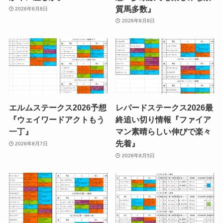
質馬多数』
2026年8月8日
2026年8月8日
エルムステークス2026予想
レパードステークス2026最
『ウェイワードアクトもう
終追い切り情報『ファイア
一丁』
マン素晴らしい伸びで楽々
先着』
2026年8月7日
2026年8月5日