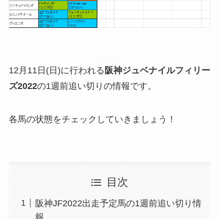
12月11日(日)に行われる
阪神ジュベナイルフィリー
ズ2022
の1週前追い切りの情報です。
各馬の状態をチェックしていきましょう！
目次
阪神JF2022出走予定馬の1週前追い切り情
報