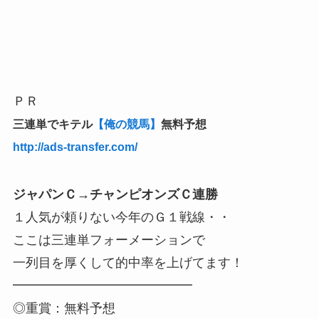
ＰＲ
三連単でキテル
【俺の競馬】
無料予想
http://ads-transfer.com/
ジャパンＣ→チャンピオンズＣ連勝
１人気が頼りない今年のＧ１戦線・・
ここは三連単フォーメーションで
一列目を厚くして的中率を上げてます！
━━━━━━━━━━━━━━
◎重賞：無料予想