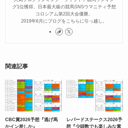
グ1位獲得、日本最大級の競馬SNSウマニティ予想
コロシアム第2回大会優勝。
2019年6月にブログをこちらに引っ越し。
関連記事
CBC賞2026予想『逃げ馬
レパードステークス2026予
かイン差しか』
想『少頭数でも楽しみな素