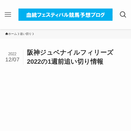
ホーム
追い切り
阪神ジュベナイルフィリーズ
2022
12/07
2022の1週前追い切り情報