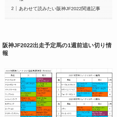
あわせて読みたい阪神JF2022関連記事
阪神JF2022出走予定馬の1週前追い切り情
報