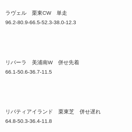
ラヴェル 栗東CW 単走
96.2-80.9-66.5-52.3-38.0-12.3
リバーラ 美浦南W 併せ先着
66.1-50.6-36.7-11.5
リバティアイランド 栗東芝 併せ遅れ
64.8-50.3-36.4-11.8