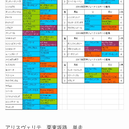
アリスヴェリテ 栗東坂路 単走