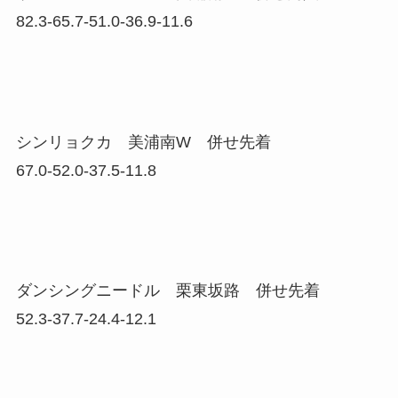
82.3-65.7-51.0-36.9-11.6
シンリョクカ 美浦南W 併せ先着
67.0-52.0-37.5-11.8
ダンシングニードル 栗東坂路 併せ先着
52.3-37.7-24.4-12.1