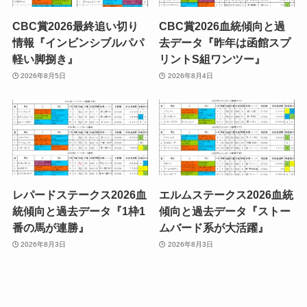
CBC賞2026最終追い切り
CBC賞2026血統傾向と過
情報『インビンシブルパパ
去データ『昨年は函館スプ
軽い脚捌き』
リントS組ワンツー』
2026年8月5日
2026年8月4日
レパードステークス2026血
エルムステークス2026血統
統傾向と過去データ『1枠1
傾向と過去データ『ストー
番の馬が連勝』
ムバード系が大活躍』
2026年8月3日
2026年8月3日