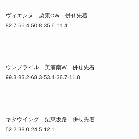
ヴィエンヌ 栗東CW 併せ先着
82.7-66.4-50.8-35.6-11.4
ウンブライル 美浦南W 併せ先着
99.3-83.2-68.3-53.4-38.7-11.8
キタウイング 栗東坂路 併せ先着
52.2-38.0-24.5-12.1