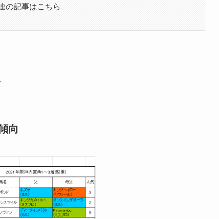
関連の記事はこちら
タ
の傾向