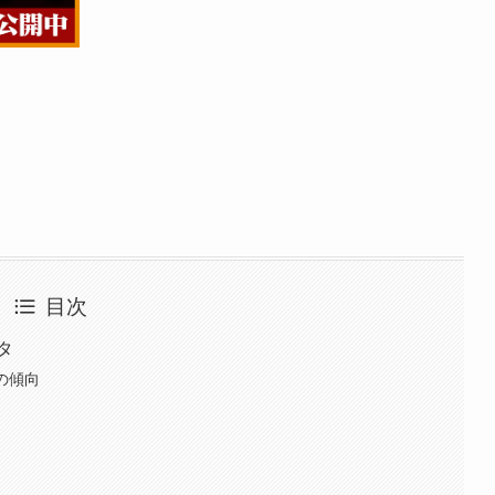
目次
タ
の傾向