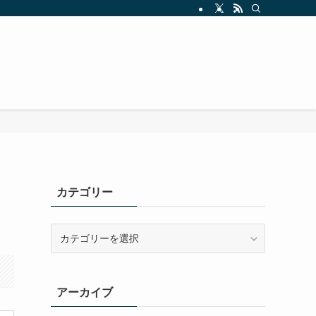
カテゴリー
カ
テ
ゴ
リ
アーカイブ
ー