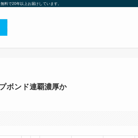
無料で20年以上お届けしています。
ープボンド連覇濃厚か