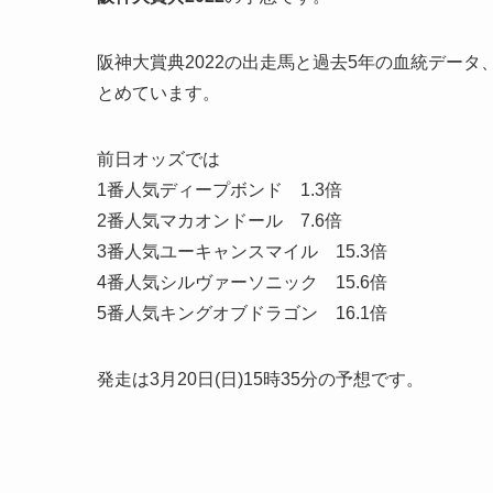
阪神大賞典2022の出走馬と過去5年の血統デー
とめています。
前日オッズでは
1番人気ディープボンド 1.3倍
2番人気マカオンドール 7.6倍
3番人気ユーキャンスマイル 15.3倍
4番人気シルヴァーソニック 15.6倍
5番人気キングオブドラゴン 16.1倍
発走は3月20日(日)15時35分の予想です。