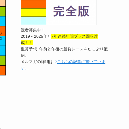
読者募集中！
2019～2025年と
7年連続年間プラス回収達
成！！
重賞予想+午前と午後の勝負レースをたっぷり配
信。
メルマガの詳細は
⇒
こちらの記事に書いていま
す。