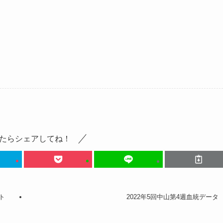
たらシェアしてね！
ト
2022年5回中山第4週血統データ