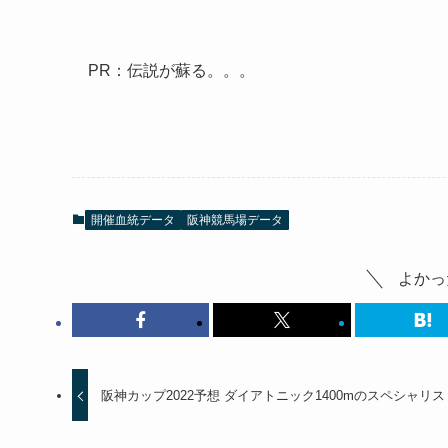
PR：伝説が蘇る。。。
開催血統データ
阪神競馬場データ
よかっ
阪神カップ2022予想 ダイアトニック1400mのスペシャリス