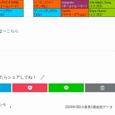
は
⇒こちら
たらシェアしてね！
ンモ
2024年3回小倉第1週血統データ