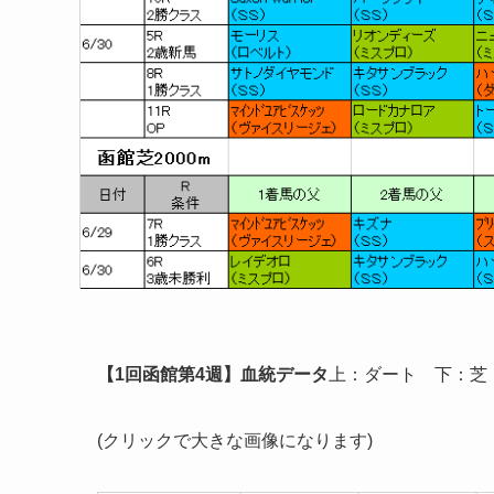
【1回函館第4週】血統データ
上：ダート 下：芝
(クリックで大きな画像になります)