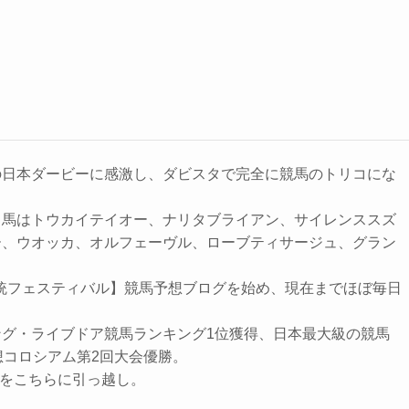
の日本ダービーに感激し、ダビスタで完全に競馬のトリコにな
る馬はトウカイテイオー、ナリタブライアン、サイレンススズ
ー、ウオッカ、オルフェーヴル、ローブティサージュ、グラン
【血統フェスティバル】競馬予想ブログを始め、現在までほぼ毎日
ング・ライブドア競馬ランキング1位獲得、日本最大級の競馬
想コロシアム第2回大会優勝。
ログをこちらに引っ越し。