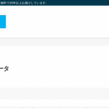
無料で20年以上お届けしています。
ータ