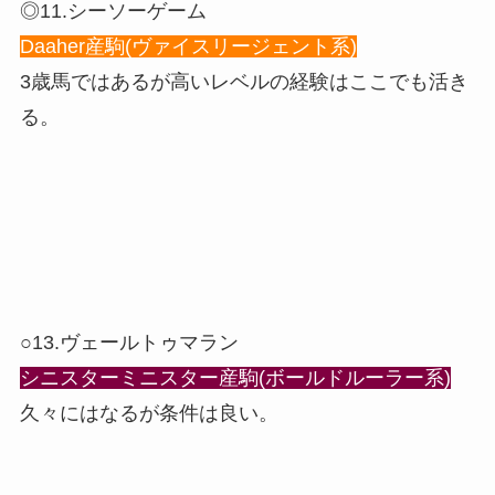
◎11.シーソーゲーム
Daaher産駒(ヴァイスリージェント系)
3歳馬ではあるが高いレベルの経験はここでも活き
る。
○13.ヴェールトゥマラン
シニスターミニスター産駒(ボールドルーラー系)
久々にはなるが条件は良い。