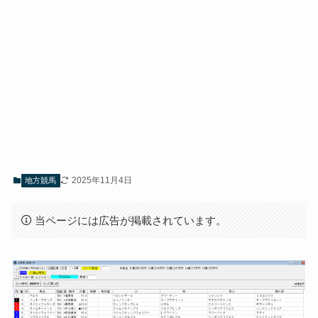
2025年11月4日
地方競馬
当ページには広告が掲載されています。