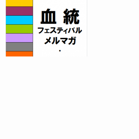
読者募集中！
2019～2024年と
6年連続年間プラス回収達成！！
重賞全頭解説付き予想+午前と午後の勝負レースをたっぷ
り配信。
メルマガの詳細は
⇒
こちらの記事に書いています。