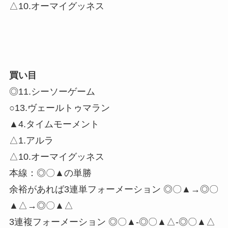
△10.オーマイグッネス
買い目
◎11.シーソーゲーム
○13.ヴェールトゥマラン
▲4.タイムモーメント
△1.アルラ
△10.オーマイグッネス
本線：◎〇▲の単勝
余裕があれば3連単フォーメーション ◎〇▲→◎〇
▲△→◎〇▲△
3連複フォーメーション ◎〇▲-◎〇▲△-◎〇▲△