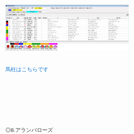
馬柱はこちらです
◎8.アランバローズ