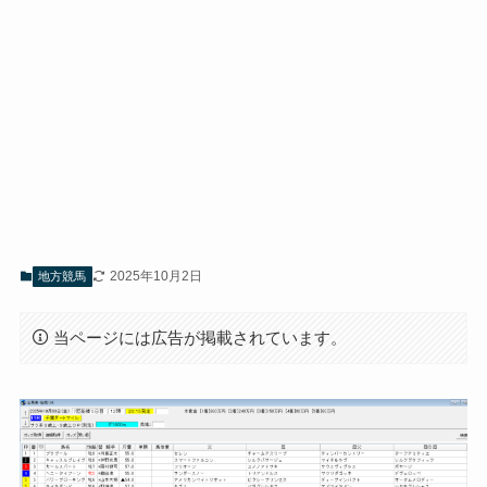
2025年10月2日
地方競馬
当ページには広告が掲載されています。