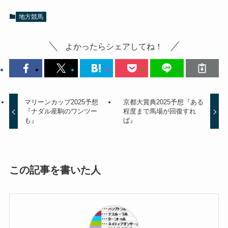
地方競馬
よかったらシェアしてね！
マリーンカップ2025予想
京都大賞典2025予想『ある
『ナダル産駒のワンツー
程度まで馬場が回復すれ
も』
ば』
この記事を書いた人