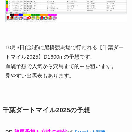
10月3日(金曜)に船橋競馬場で行われる【千葉ダー
トマイル2025】D1600mの予想です。
血統予想で人気から穴馬まで的中を狙います。
見やすい出馬表もあります。
千葉ダートマイル2025の予想