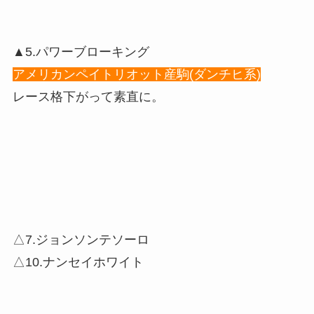
▲5.パワーブローキング
アメリカンペイトリオット産駒(ダンチヒ系)
レース格下がって素直に。
△7.ジョンソンテソーロ
△10.ナンセイホワイト