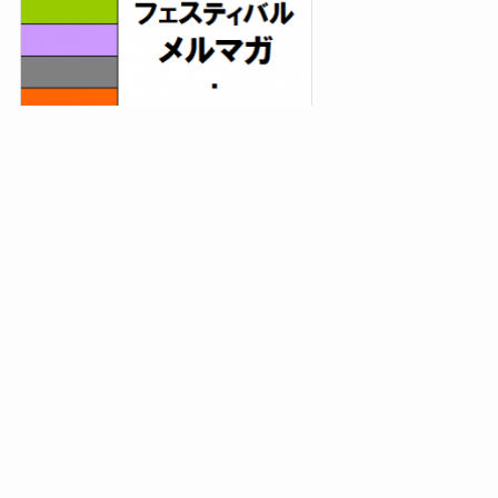
読者募集中！
2019～2024年と
6年連続年間プラス回収達成！！
重賞全頭解説付き予想+午前と午後の勝負レースをたっぷ
り配信。
メルマガの詳細は
⇒
こちらの記事に書いています。
トップページ
今週の重賞
X(旧Twitter)
予想
地方競馬