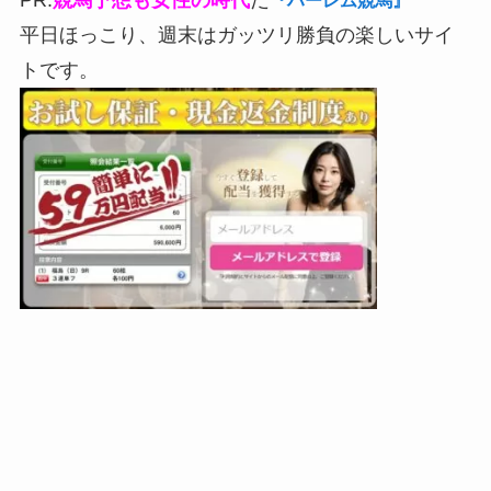
PR.
競馬予想も女性の時代
だ
『ハーレム競馬』
平日ほっこり、週末はガッツリ勝負の楽しいサイ
トです。