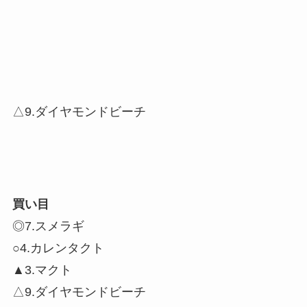
△9.ダイヤモンドビーチ
買い目
◎7.スメラギ
○4.カレンタクト
▲3.マクト
△9.ダイヤモンドビーチ