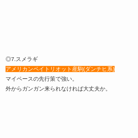
◎7.スメラギ
アメリカンペイトリオット産駒(ダンチヒ系)
マイペースの先行策で強い。
外からガンガン来られなければ大丈夫か。