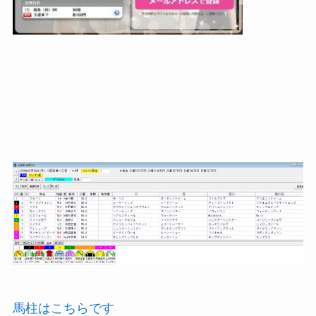
馬柱はこちらです