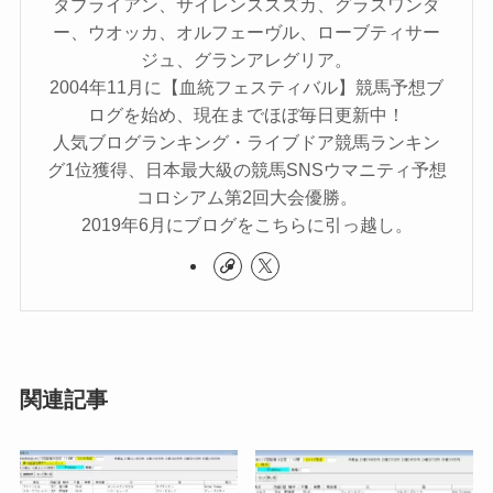
タブライアン、サイレンススズカ、グラスワンダ
ー、ウオッカ、オルフェーヴル、ローブティサー
ジュ、グランアレグリア。
2004年11月に【血統フェスティバル】競馬予想ブ
ログを始め、現在までほぼ毎日更新中！
人気ブログランキング・ライブドア競馬ランキン
グ1位獲得、日本最大級の競馬SNSウマニティ予想
コロシアム第2回大会優勝。
2019年6月にブログをこちらに引っ越し。
関連記事