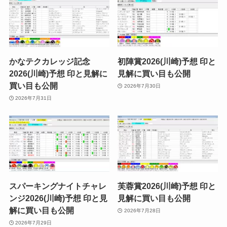
かなテクカレッジ記念
初陣賞2026(川崎)予想 印と
2026(川崎)予想 印と見解に
見解に買い目も公開
買い目も公開
2026年7月30日
2026年7月31日
スパーキングナイトチャレ
芙蓉賞2026(川崎)予想 印と
ンジ2026(川崎)予想 印と見
見解に買い目も公開
解に買い目も公開
2026年7月28日
2026年7月29日