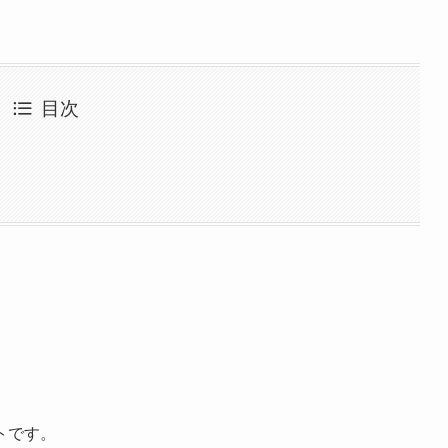
目次
トです。