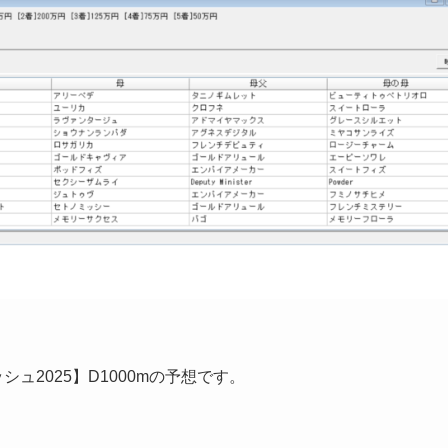
ュ2025】D1000mの予想です。