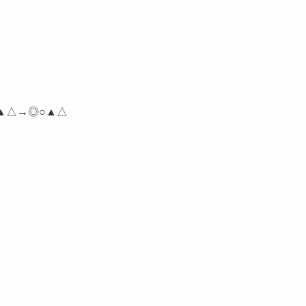
▲△→◎○▲△