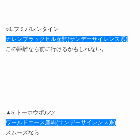
○1.フミバレンタイン
カレンブラックヒル産駒(サンデーサイレンス系)
この距離なら前に行けるかもしれない。
▲5.トーホウボルツ
ワールドエース産駒(サンデーサイレンス系)
スムーズなら。