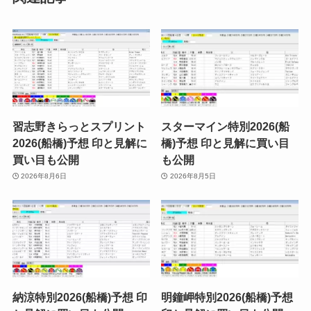
習志野きらっとスプリント
スターマイン特別2026(船
2026(船橋)予想 印と見解に
橋)予想 印と見解に買い目
買い目も公開
も公開
2026年8月6日
2026年8月5日
納涼特別2026(船橋)予想 印
明鐘岬特別2026(船橋)予想