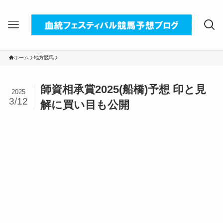
ホーム
地方競馬
師資相承賞2025(船橋)予想 印と見
2025
3/12
解に買い目も公開