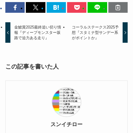
金鯱賞2025最終追い切り情
コーラルステークス2025予
報『ディープモンスター坂
想『スタミナ型サンデー系
路で迫力ある走り』
がポイントか』
この記事を書いた人
スンイチロー