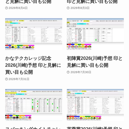
と見解に買い目も公開
印と見解に買い目も公開
2026年8月4日
2026年8月3日
かなテクカレッジ記念
初陣賞2026(川崎)予想 印と
2026(川崎)予想 印と見解に
見解に買い目も公開
買い目も公開
2026年7月30日
2026年7月31日