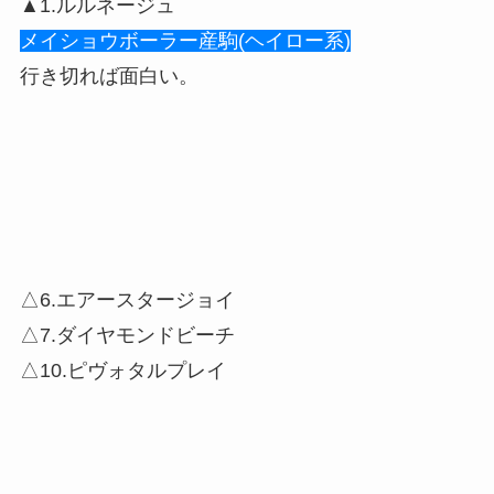
▲1.ルルネージュ
メイショウボーラー産駒(ヘイロー系)
行き切れば面白い。
△6.エアースタージョイ
△7.ダイヤモンドビーチ
△10.ピヴォタルプレイ