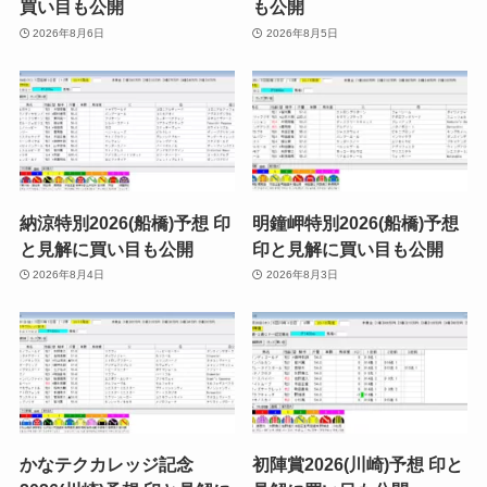
買い目も公開
も公開
2026年8月6日
2026年8月5日
納涼特別2026(船橋)予想 印
明鐘岬特別2026(船橋)予想
と見解に買い目も公開
印と見解に買い目も公開
2026年8月4日
2026年8月3日
かなテクカレッジ記念
初陣賞2026(川崎)予想 印と