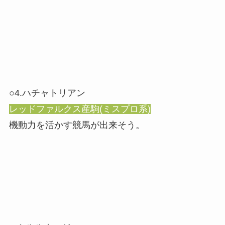
○4.ハチャトリアン
レッドファルクス産駒(ミスプロ系)
機動力を活かす競馬が出来そう。