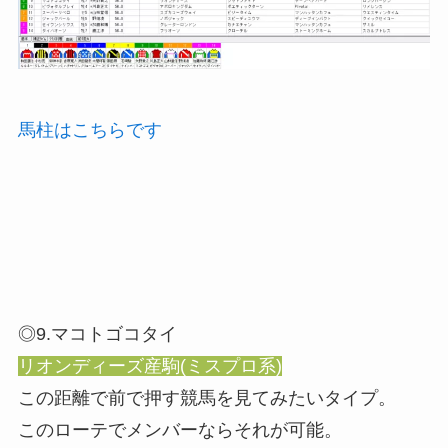
馬柱はこちらです
◎9.マコトゴコタイ
リオンディーズ産駒(ミスプロ系)
この距離で前で押す競馬を見てみたいタイプ。
このローテでメンバーならそれが可能。