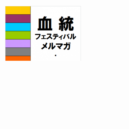
読者募集中！
2019～2024年と
6年連続年間プラス回収達成！！
重賞全頭解説付き予想+午前と午後の勝負レースをたっぷ
り配信。
メルマガの詳細は
⇒
こちらの記事に書いています。