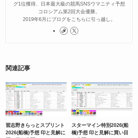
グ1位獲得、日本最大級の競馬SNSウマニティ予想
コロシアム第2回大会優勝。
2019年6月にブログをこちらに引っ越し。
関連記事
習志野きらっとスプリント
スターマイン特別2026(船
2026(船橋)予想 印と見解に
橋)予想 印と見解に買い目