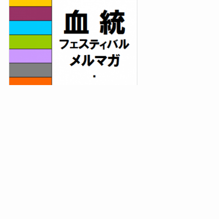
読者募集中！
2019～2024年と
6年連続年間プラス回収達成！！
重賞全頭解説付き予想+午前と午後の勝負レースをたっぷ
り配信。
メルマガの詳細は
⇒
こちらの記事に書いています。