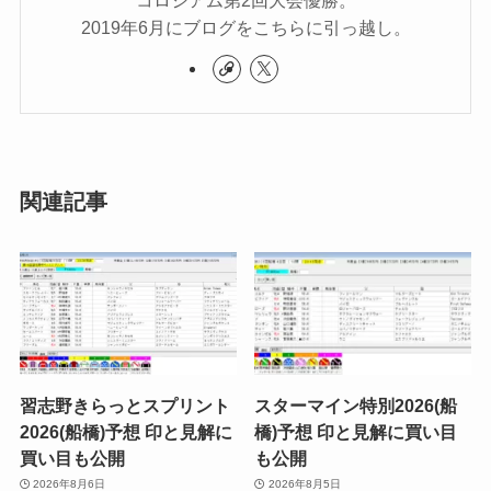
コロシアム第2回大会優勝。
2019年6月にブログをこちらに引っ越し。
関連記事
習志野きらっとスプリント
スターマイン特別2026(船
2026(船橋)予想 印と見解に
橋)予想 印と見解に買い目
買い目も公開
も公開
2026年8月6日
2026年8月5日