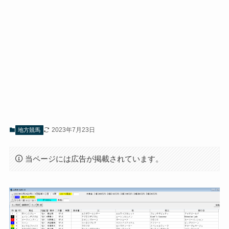
2023年7月23日
地方競馬
当ページには広告が掲載されています。