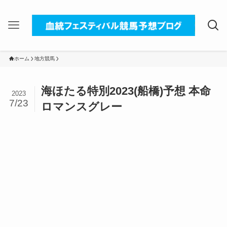
ホーム
地方競馬
海ほたる特別2023(船橋)予想 本命
2023
7/23
ロマンスグレー