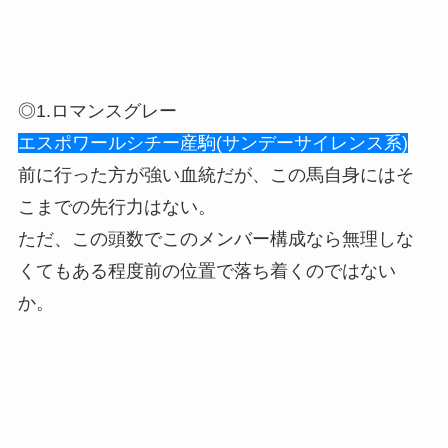
◎1.ロマンスグレー
エスポワールシチー産駒(サンデーサイレンス系)
前に行った方が強い血統だが、この馬自身にはそ
こまでの先行力はない。
ただ、この頭数でこのメンバー構成なら無理しな
くてもある程度前の位置で落ち着くのではない
か。