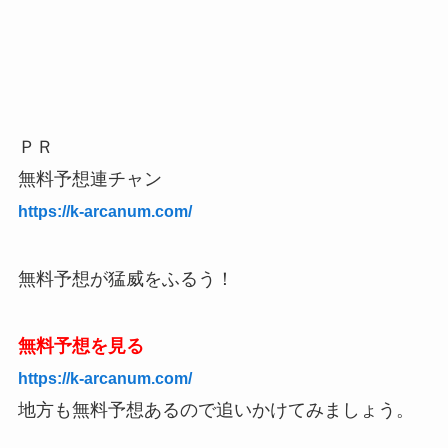
ＰＲ
無料予想連チャン
https://k-arcanum.com/
無料予想が猛威をふるう！
無料予想を見る
https://k-arcanum.com/
地方も無料予想あるので追いかけてみましょう。