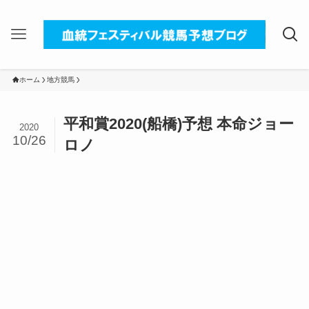
ホーム
地方競馬
平和賞2020(船橋)予想 本命ジョー
2020
10/26
ロノ