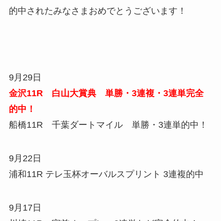
的中されたみなさまおめでとうございます！
9月29日
金沢11R 白山大賞典 単勝・3連複・3連単完全
的中！
船橋11R 千葉ダートマイル 単勝・3連単的中！
9月22日
浦和11R テレ玉杯オーバルスプリント 3連複的中
9月17日