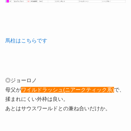
馬柱はこちらです
◎ジョーロノ
母父が
ワイルドラッシュ(ニアークティック系)
で、
揉まれにくい外枠は良い。
あとはサウスワールドとの兼ね合いだけか。