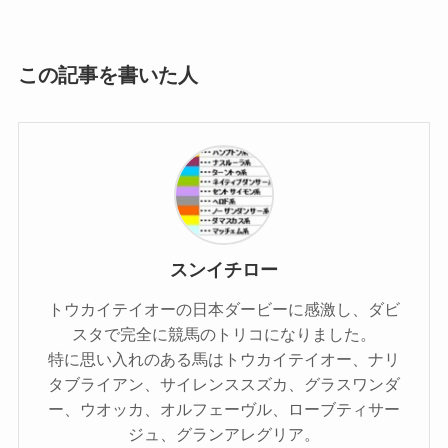
この記事を書いた人
スンイチロー
トウカイテイオーの日本ダービーに感激し、ダビ
スタで完全に競馬のトリコになりました。
特に思い入れのある馬はトウカイテイオー、ナリ
タブライアン、サイレンススズカ、グラスワンダ
ー、ウオッカ、オルフェーヴル、ローブティサー
ジュ、グランアレグリア。