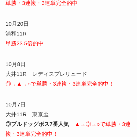
単勝・3連複・3連単完全的中
10月20日
浦和11R
単勝23.5倍的中
10月8日
大井11R レディスプレリュード
◎→▲→○で単勝・3連複・3連単完全的中！
10月7日
大井11R 東京盃
◎ブルドッグボス7番人気
▲→◎→○で単勝・3連
複・3連単完全的中！