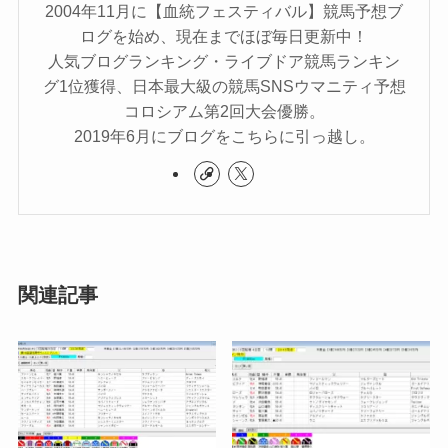
2004年11月に【血統フェスティバル】競馬予想ブ
ログを始め、現在までほぼ毎日更新中！
人気ブログランキング・ライブドア競馬ランキン
グ1位獲得、日本最大級の競馬SNSウマニティ予想
コロシアム第2回大会優勝。
2019年6月にブログをこちらに引っ越し。
関連記事