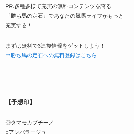
PR.多種多様で充実の無料コンテンツを誇る
『勝ち馬の定石』であなたの競馬ライフがもっと
充実する！
まずは無料で3連複情報をゲットしよう！
⇒勝ち馬の定石への無料登録はこちら
【予想印】
◎タマモカプチーノ
○アンバラージュ