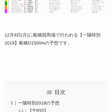
12月9日(月)に船橋競馬場で行われる【一陽特別
2019】船橋D1500mの予想です。
目次
一陽特別2019の予想
【予想印】