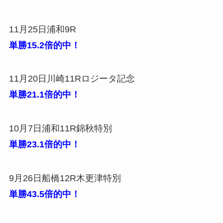
11月25日浦和9R
単勝15.2倍的中！
11月20日川崎11Rロジータ記念
単勝21.1倍的中！
10月7日浦和11R錦秋特別
単勝23.1倍的中！
9月26日船橋12R木更津特別
単勝43.5倍的中！