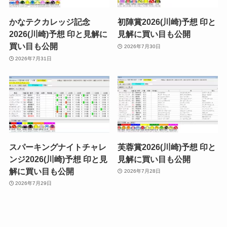
かなテクカレッジ記念
初陣賞2026(川崎)予想 印と
2026(川崎)予想 印と見解に
見解に買い目も公開
買い目も公開
2026年7月30日
2026年7月31日
スパーキングナイトチャレ
芙蓉賞2026(川崎)予想 印と
ンジ2026(川崎)予想 印と見
見解に買い目も公開
解に買い目も公開
2026年7月28日
2026年7月29日