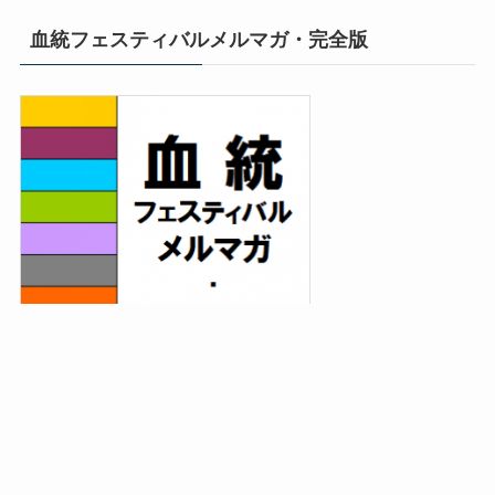
血統フェスティバルメルマガ・完全版
読者募集中！
2019～2024年と
6年連続年間プラス回収達成！！
重賞全頭解説付き予想+午前と午後の勝負レースをたっぷ
り配信。