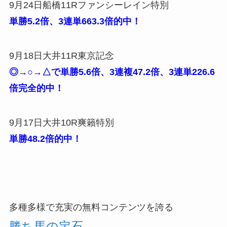
9月24日船橋11Rファンシーレイン特別
単勝5.2倍、3連単663.3倍的中！
9月18日大井11R東京記念
◎→○→△で単勝5.6倍、3連複47.2倍、3連単226.6
倍完全的中！
9月17日大井10R爽籟特別
単勝48.2倍的中！
多種多様で充実の無料コンテンツを誇る
勝ち馬の定石