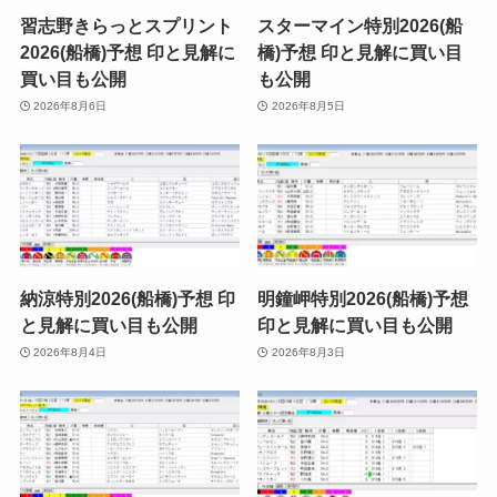
習志野きらっとスプリント
スターマイン特別2026(船
2026(船橋)予想 印と見解に
橋)予想 印と見解に買い目
買い目も公開
も公開
2026年8月6日
2026年8月5日
納涼特別2026(船橋)予想 印
明鐘岬特別2026(船橋)予想
と見解に買い目も公開
印と見解に買い目も公開
2026年8月4日
2026年8月3日