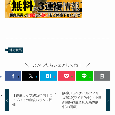
地方競馬
よかったらシェアしてね！
阪神ジュベナイルフィリー
【香港カップ2019予想】ラ
ズ2019(ワイド的中)・中日
イズハイの血統バランス評
新聞杯(3連単10万馬券的
価
中)の回顧