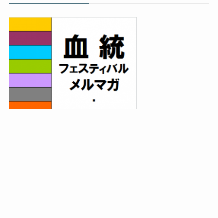
読者募集中！
2019～2024年と
6年連続年間プラス回収達成！！
重賞全頭解説付き予想+午前と午後の勝負レースをたっぷ
り配信。
メルマガの詳細は
⇒
こちらの記事に書いています。