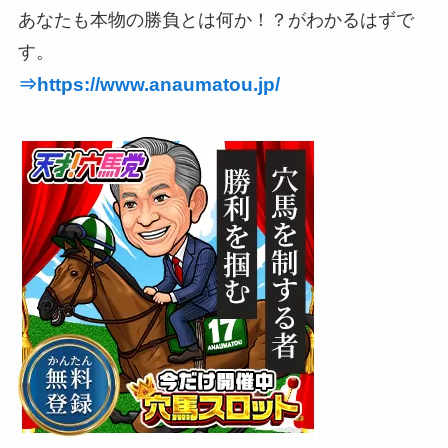
あなたも本物の勝負とは何か！？がわかるはずで
す。
⇒https://www.anaumatou.jp/