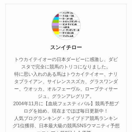
スンイチロー
トウカイテイオーの日本ダービーに感激し、ダビ
スタで完全に競馬のトリコになりました。
特に思い入れのある馬はトウカイテイオー、ナリ
タブライアン、サイレンススズカ、グラスワンダ
ー、ウオッカ、オルフェーヴル、ローブティサー
ジュ、グランアレグリア。
2004年11月に【血統フェスティバル】競馬予想ブ
ログを始め、現在までほぼ毎日更新中！
人気ブログランキング・ライブドア競馬ランキン
グ1位獲得、日本最大級の競馬SNSウマニティ予想