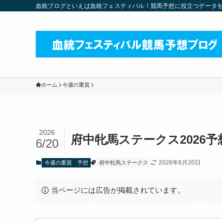
血統ブログといえば血統フェスティバル！競馬予想に役立つデータを
ホーム
今週の重賞
2026
府中牝馬ステークス2026
6/20
2026年6月20日
今週の重賞
予想
府中牝馬ステークス
当ページには広告が掲載されています。