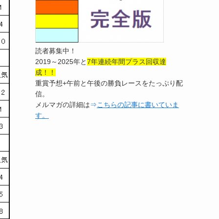
読者募集中！
2019～2025年と
7年連続年間プラス回収達
成！！
重賞予想+午前と午後の勝負レースをたっぷり配
信。
メルマガの詳細は
⇒
こちらの記事に書いていま
す。