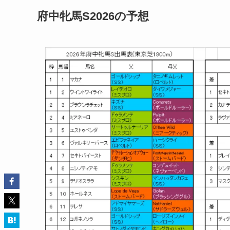
府中牝馬S2026の予想