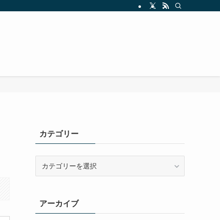
カテゴリー
カ
テ
ゴ
リ
アーカイブ
ー