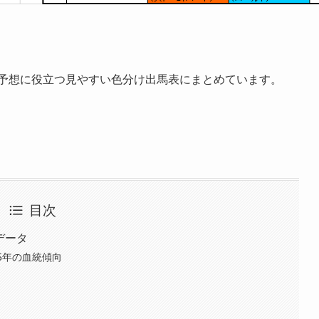
を予想に役立つ見やすい色分け出馬表にまとめています。
目次
データ
5年の血統傾向