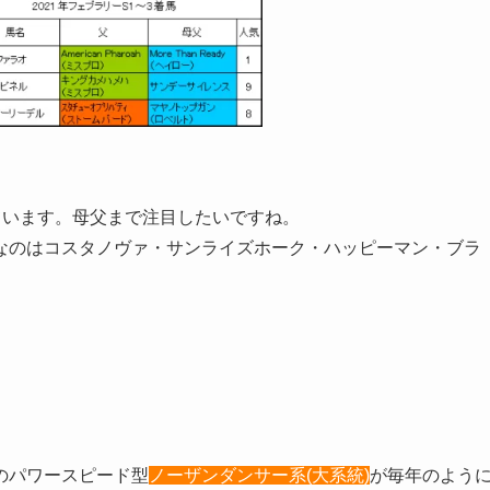
ています。母父まで注目したいですね。
なのはコスタノヴァ・サンライズホーク・ハッピーマン・ブラ
のパワースピード型
ノーザンダンサー系(大系統)
が毎年のよう