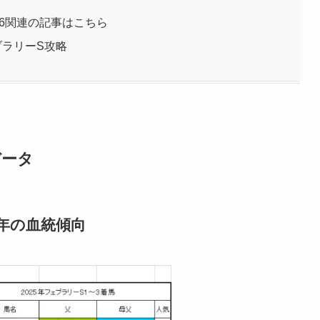
26関連の記事はこちら
ブラリーS攻略
データ
5年の血統傾向