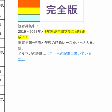
読者募集中！
2019～2025年と
7年連続年間プラス回収達
成！！
重賞予想+午前と午後の勝負レースをたっぷり配
信。
メルマガの詳細は
⇒
こちらの記事に書いていま
す。