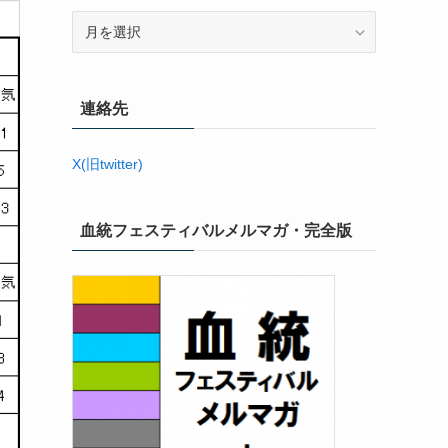
ア
ー
カ
イ
連絡先
ブ
X(旧twitter)
血統フェスティバルメルマガ・完全版