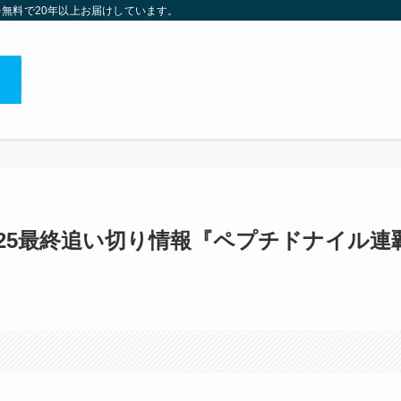
無料で20年以上お届けしています。
25最終追い切り情報『ペプチドナイル連