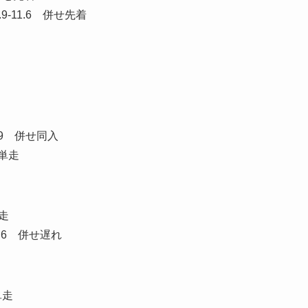
6.9-11.6 併せ先着
1.9 併せ同入
 単走
単走
11.6 併せ遅れ
単走