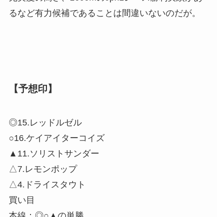
るなど有力候補であることは間違いないのだが。
【予想印】
◎15.レッドルゼル
○16.ケイアイターコイズ
▲11.ソリストサンダー
△7.レモンポップ
△4.ドライスタウト
買い目
本線：◎○▲の単勝