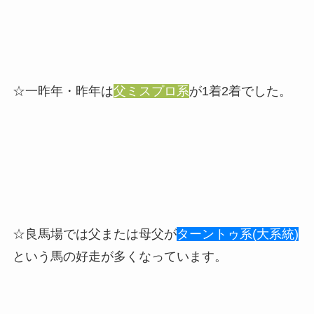
☆一昨年・昨年は
父ミスプロ系
が1着2着でした。
☆良馬場では父または母父が
ターントゥ系(大系統)
という馬の好走が多くなっています。