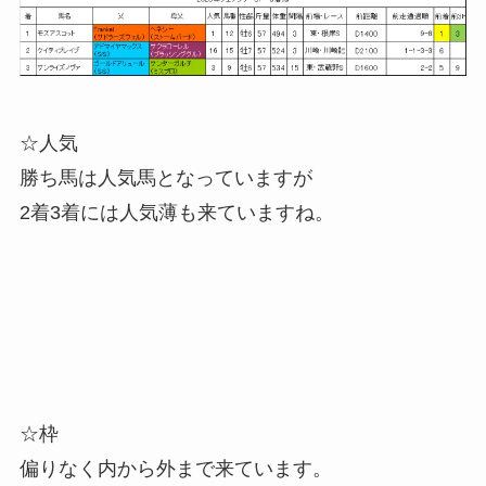
☆人気
勝ち馬は人気馬となっていますが
2着3着には人気薄も来ていますね。
☆枠
偏りなく内から外まで来ています。