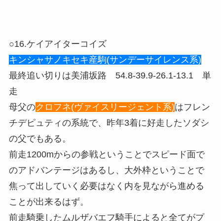
○16.ケイアイターコイズ
キンシャサノキセキ産駒(サンデーサイレンス系)
最終追い切りは美浦坂路 54.8-39.9-26.1-13.1 単
走
母父の
クロフネ(ヴァイスリージェント系)
はフレン
チデピュティの系統で、昨年3着に好走したソダシ
の父でもある。
前走1200mからの参戦ということでスピード面で
のアドバンテージはあるし、大外枠ということで
焦って出していく必要はなく内を見ながら進める
ことが出来るはず。
前走騎乗したムルザバエフ騎手によると全てがプ