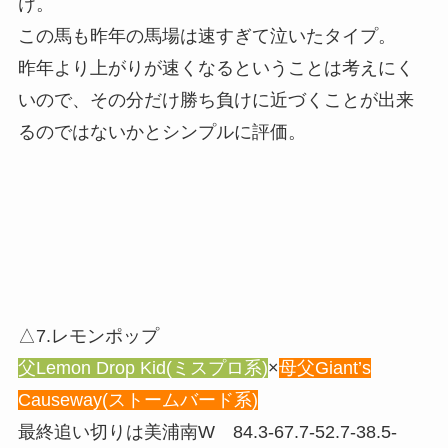
け。
この馬も昨年の馬場は速すぎて泣いたタイプ。
昨年より上がりが速くなるということは考えにく
いので、その分だけ勝ち負けに近づくことが出来
るのではないかとシンプルに評価。
△7.レモンポップ
父Lemon Drop Kid(ミスプロ系)
×
母父Giant’s
Causeway(ストームバード系)
最終追い切りは美浦南W 84.3-67.7-52.7-38.5-