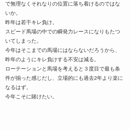
で無理なくそれなりの位置に落ち着けるのではな
いか。
昨年は若干キレ負け。
スピード馬場の中での瞬発力レースになりもたつ
いてしまった。
今年はそこまでの馬場にはならないだろうから、
昨年のようにキレ負けする不安は減る。
ローテーションと馬場を考えると３度目で最も条
件が揃った感じだし、立場的にも過去2年より楽に
なるはず。
今年こそに賭けたい。