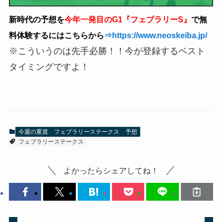
新時代の予想を
今年一発目のG1
『フェブラリーS』
で無
料体験するにはこちらから
⇒https://www.neoskeiba.jp/
※こういうのは先手必勝！！今が登録するベスト
タイミングですよ！
今週の重賞
フェブラリーステークス
予想
フェブラリーステークス
よかったらシェアしてね！