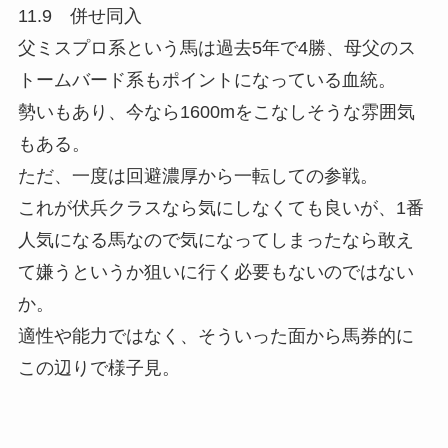
11.9 併せ同入
父ミスプロ系という馬は過去5年で4勝、母父のス
トームバード系もポイントになっている血統。
勢いもあり、今なら1600mをこなしそうな雰囲気
もある。
ただ、一度は回避濃厚から一転しての参戦。
これが伏兵クラスなら気にしなくても良いが、1番
人気になる馬なので気になってしまったなら敢え
て嫌うというか狙いに行く必要もないのではない
か。
適性や能力ではなく、そういった面から馬券的に
この辺りで様子見。