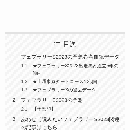
目次
フェブラリーS2023の予想参考血統データ
★フェブラリーS2023出走馬と過去5年の
傾向
★土曜東京ダートコースの傾向
★フェブラリーSの過去データ
フェブラリーS2023の予想
【予想印】
あわせて読みたいフェブラリーS2023関連
の記事はこちら