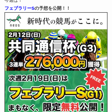
今週は！
フェブラリーS
の予想を公開！！