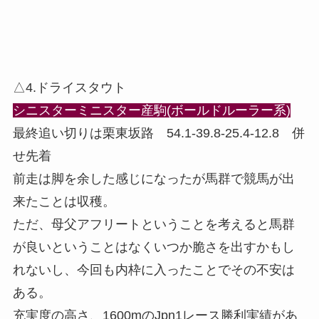
△4.ドライスタウト
シニスターミニスター産駒(ボールドルーラー系)
最終追い切りは栗東坂路 54.1-39.8-25.4-12.8 併
せ先着
前走は脚を余した感じになったが馬群で競馬が出
来たことは収穫。
ただ、母父アフリートということを考えると馬群
が良いということはなくいつか脆さを出すかもし
れないし、今回も内枠に入ったことでその不安は
ある。
充実度の高さ、1600mのJpn1レース勝利実績があ